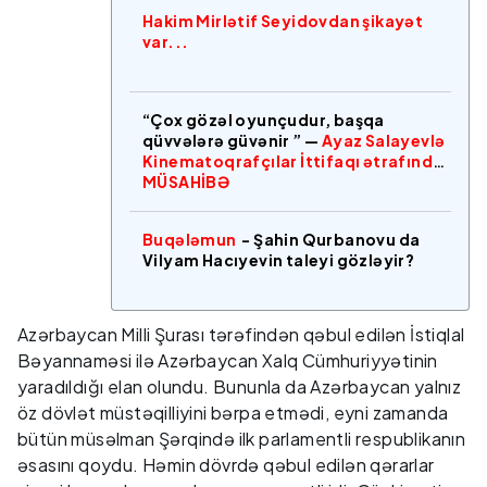
Hakim Mirlətif Seyidovdan şikayət
var...
“Çox gözəl oyunçudur, başqa
qüvvələrə güvənir ” —
Ayaz Salayevlə
Kinematoqrafçılar İttifaqı ətrafında
MÜSAHİBƏ
Buqələmun
- Şahin Qurbanovu da
Vilyam Hacıyevin taleyi gözləyir?
Azərbaycan Milli Şurası tərəfindən qəbul edilən İstiqlal
Bəyannaməsi ilə Azərbaycan Xalq Cümhuriyyətinin
yaradıldığı elan olundu. Bununla da Azərbaycan yalnız
öz dövlət müstəqilliyini bərpa etmədi, eyni zamanda
bütün müsəlman Şərqində ilk parlamentli respublikanın
əsasını qoydu. Həmin dövrdə qəbul edilən qərarlar