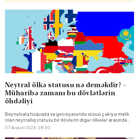
Neytral ölkə statusu nə deməkdir? –
Müharibə zamanı bu dövlətlərin
öhdəliyi
Beynəlxalq hüquqda və geosiyasətdə xüsusi çəkiyə malik
olan neytrallıq statusu bir dövlətin digər ölkələr arasında
baş verən silahlı münaqişələrdən kənarda qalmaq, hərbi
07 Avqust 2026, 08:00
ittifaqlara qoşulmamaq və tərəf tutmamaq barədə rəsmi
öhdəliyidir. Beynəlxalq münasibətlər tarixində bu status