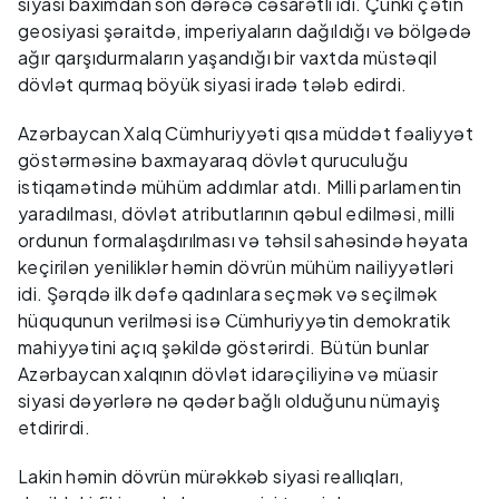
siyasi baxımdan son dərəcə cəsarətli idi. Çünki çətin
geosiyasi şəraitdə, imperiyaların dağıldığı və bölgədə
ağır qarşıdurmaların yaşandığı bir vaxtda müstəqil
dövlət qurmaq böyük siyasi iradə tələb edirdi.
Azərbaycan Xalq Cümhuriyyəti qısa müddət fəaliyyət
göstərməsinə baxmayaraq dövlət quruculuğu
istiqamətində mühüm addımlar atdı. Milli parlamentin
yaradılması, dövlət atributlarının qəbul edilməsi, milli
ordunun formalaşdırılması və təhsil sahəsində həyata
keçirilən yeniliklər həmin dövrün mühüm nailiyyətləri
idi. Şərqdə ilk dəfə qadınlara seçmək və seçilmək
hüququnun verilməsi isə Cümhuriyyətin demokratik
mahiyyətini açıq şəkildə göstərirdi. Bütün bunlar
Azərbaycan xalqının dövlət idarəçiliyinə və müasir
siyasi dəyərlərə nə qədər bağlı olduğunu nümayiş
etdirirdi.
Lakin həmin dövrün mürəkkəb siyasi reallıqları,