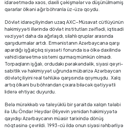
idarəetmədə xaos, daxili çəkişmələr və düşünülməmiş
qərarlar ölkəni ağır böhranla üz-üzə qoydu.
Dövlət idarəçiliyindən uzaq AXC–Müsavat cütlüyünün
hakimiyyəti illərində dövlət institutları zəiflədi, iqtisadi
vəziyyət daha da ağırlaşdı, silahlı qruplar arasında
qarşıdurmalar artdı. Ermənistanın Azərbaycana qarşı
apardığı işğalçılıq siyasəti fonunda isə ölkə daxilində
vahid idarəetmə sistemi qurmaq mümkün olmadı.
Torpaqların işğalı, ordudakı pərakəndəlik, siyasi qeyri-
sabitlik və hakimiyyət uğrunda mübarizə Azərbaycan
dövlətçiliyini real təhlükə qarşısında qoymuşdu. Xalq
artıq ölkəni bu böhrandan çıxara biləcək qətiyyətli
liderə ehtiyac duyurdu.
Belə mürəkkəb və taleyüklü bir şəraitdə xalqın tələbi
ilə Ulu Öndər Heydər Əliyevin yenidən hakimiyyətə
qayıdışı Azərbaycanın müasir tarixində dönüş
nöqtəsinə çevrildi. 1993-cü ildə onun siyasi rəhbərliyə