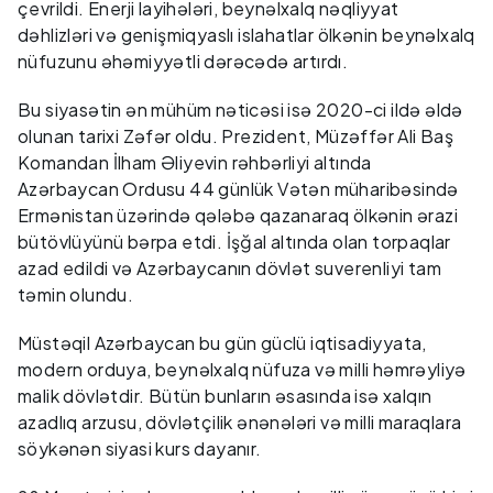
çevrildi. Enerji layihələri, beynəlxalq nəqliyyat
dəhlizləri və genişmiqyaslı islahatlar ölkənin beynəlxalq
nüfuzunu əhəmiyyətli dərəcədə artırdı.
Bu siyasətin ən mühüm nəticəsi isə 2020-ci ildə əldə
olunan tarixi Zəfər oldu. Prezident, Müzəffər Ali Baş
Komandan İlham Əliyevin rəhbərliyi altında
Azərbaycan Ordusu 44 günlük Vətən müharibəsində
Ermənistan üzərində qələbə qazanaraq ölkənin ərazi
bütövlüyünü bərpa etdi. İşğal altında olan torpaqlar
azad edildi və Azərbaycanın dövlət suverenliyi tam
təmin olundu.
Müstəqil Azərbaycan bu gün güclü iqtisadiyyata,
modern orduya, beynəlxalq nüfuza və milli həmrəyliyə
malik dövlətdir. Bütün bunların əsasında isə xalqın
azadlıq arzusu, dövlətçilik ənənələri və milli maraqlara
söykənən siyasi kurs dayanır.