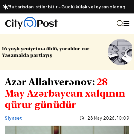
Bu tarixdən istilər bitir – Güclü külək və leysan olacaq
-
Cinayət işləri ilə bağlı vacib qərar
Azər Allahverənov:
28
May Azərbaycan xalqının
qürur günüdür
Siyasət
28 May 2026, 10:09