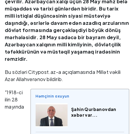
çevrilir. Azərbaycan xalqı üçün 28 May məhz belə
müqəddəs və tarixi günlərdən biridir. Bu tarix
milli istiqlal düşüncəsinin siyasi müstəviyə
daşındığı, əsrlərlə davam edən azadlıq arzularının
dövlət formasında gerçəkləşdiyi böyük dönüş
mərhələsidir. 28 May sadəcə bir bayram deyil,
Azərbaycan xalqının milli kimliyinin, dövlətçilik
təfəkkürünün və müstəqil yaşamaq iradəsinin
rəmzidir.
Bu sözləri Citypost.az-a açıqlamasında Millət vəkili
Azər Allahverənov bildirib.
"1918-ci
Həmçinin oxuyun
ilin 28
mayında
Şahin Qurbanovdan
xəbər var...