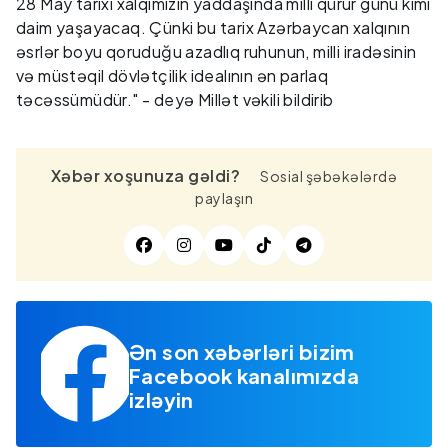
28 May tarixi xalqımızın yaddaşında milli qürur günü kimi
daim yaşayacaq. Çünki bu tarix Azərbaycan xalqının
əsrlər boyu qoruduğu azadlıq ruhunun, milli iradəsinin
və müstəqil dövlətçilik idealının ən parlaq
təcəssümüdür." - deyə Millət vəkili bildirib
Xəbər xoşunuza gəldi?
Sosial şəbəkələrdə
paylaşın
Ən son xəbərləri bizim
Facebook kanalımızda
izləyin