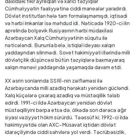
daxildəki fikir ayrılıqları və xarici təzyiqlər
Cümhuriyyətin fəaliyyətinə ciddi maneələr yaradırdı.
Dövlət institutları hələ tam formalaşmamışdı, iqtisadi
və hərbi imkanlar isə məhdud idi. Nəticədə 1920-ci ilin
aprelində bolşevik Rusiyasının hərbi müdaxiləsi
Azərbaycan Xalq Cümhuriyyətinin süqutu ilə
nəticələndi. Bununla belə, istiqlal ideyası xalqın
yaddaşından silinmədi. Sovet hakimiyyəti illərində milli
dövlətçilik düşüncəsi bütün təzyiqlərə baxmayaraq
xalqın mənəvi yaddaşında yaşamaqda davam etdi.
XX əsrin sonlarında SSRİ-nin zəifləməsi ilə
Azərbaycanda milli azadlıq hərəkatı yenidən gücləndi.
Xalq küçələrə çıxaraq azadlıq və müstəqillik tələb
edirdi. 1991-ci ildə Azərbaycan yenidən dövlət
müstəqilliyini bərpa etsə də, ölkədə son dərəcə ağır
siyasi vəziyyət hökm sürürdü. Təəssüf ki, 1992-ci ildə
hakimiyyətdə olan AXC–Müsavat iqtidarı dövlət
idarəçiliyində ciddi səhvlərə yol verdi. Təcrübəsizlik,