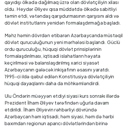
qayıdışı ölkədə dağılmaq üzrə olan dövlətçiliyin xilası
oldu. Heydər Əliyev qısa müddətdə ölkədə sabitliyi
təmin etdi, vətəndaş qarşıdurmasının qarşısını aldı və
dövlət institutlarını yenidən formalaşdırmağa başladı.
Məhz həmin dövrdən etibarən Azərbaycanda müstəqil
dövlət quruculuğunun yeni mərhələsi başlandı. Güclü
ordu quruculuğu, hüquqi dövlət prinsiplərinin
formalaşdırılması, iqtisadi islahatların həyata
keçirilməsi və balanslaşdırılmış xarici siyasət
Azərbaycanın gələcək inkişafının əsasını yaratdı.
1995-ci ildə qəbul edilən Konstitusiya dövlətçiliyin
hüquqi dayaqlarını daha da möhkəmləndirdi.
Ulu Öndərin müəyyən etdiyi siyasi kurs sonrakı illərdə
Prezident İlham Əliyev tərəfindən uğurla davam
etdirildi. İlham Əliyevin rəhbərliyi dövründə
Azərbaycan həm iqtisadi, həm siyasi, həm də hərbi
baxımdan regionun aparıcı dövlətlərindən birinə