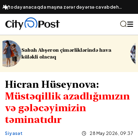
Avtodayanacaqda maşına zərər dəyərsə cavabdeh
kimdir? – Obyekt sahibinin hüquqi öhdəliyi
də hava
16 yaşlı yeniyetmə öldü, yaralı
Yasamalda partlayış
Hicran Hüseynova:
Müstəqillik azadlığımızın
və gələcəyimizin
təminatıdır
Siyasət
28 May 2026, 09:37