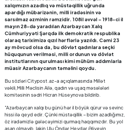
xalqımızın azadlıq və müstəqillik uğrunda
apardığı mübarizənin, milli iradəsinin və
sarsılmaz əzminin rəmzidir. 108il əvvəl – 1918-ci il
mayın 28-də yaradılan Azərbaycan Xalq
Cümhuriyyəti Şərqdə ilk demokratik respublika
olaraq tariximizə qızıl hərflərlə yazıldı. Cəmi 23
ay mövcud olsa da, bu dövlət qadınlara seçki
hüququnun verilməsi, milli ordunun və dövlət
institutlarının qurulması kimi mühüm addımlarla
müasir Azərbaycanın təməlini qoydu.
Bu sözləri Citypost.az-a açıqlamasında Millət
vəkili,Milli Məclisin Ailə, qadın və uşaq məsələləri
komitəsinin sədri Hicran Hüseynova bildirib.
"Azərbaycan xalqı bu günü hər il böyük qürur və sevinc
hissi ilə qeyd edir. Çünki müstəqillik – bizim azadlığımız,
öz iradəmizlə gələcəyimizi qurmaq haqqımızdır. Bu yol
asan olmayıb, lakin Ulu Öndər Heydər Əliyevin