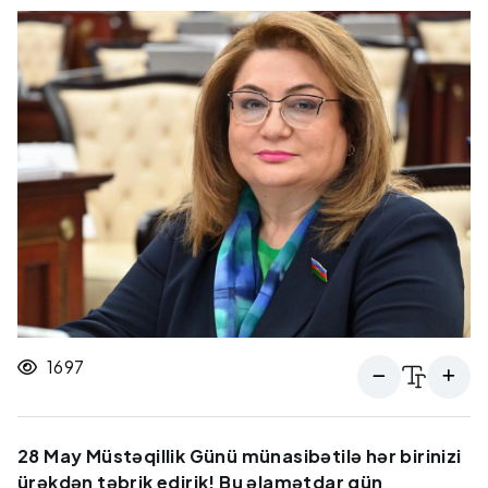
1697
28 May Müstəqillik Günü münasibətilə hər birinizi
ürəkdən təbrik edirik! Bu əlamətdar gün