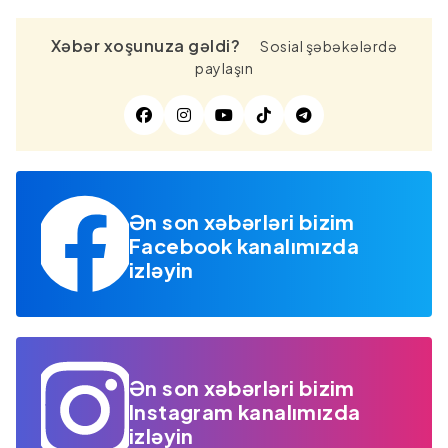
Xəbər xoşunuza gəldi?
Sosial şəbəkələrdə
paylaşın
Ən son xəbərləri bizim
Facebook kanalımızda
izləyin
Ən son xəbərləri bizim
Instagram kanalımızda
izləyin