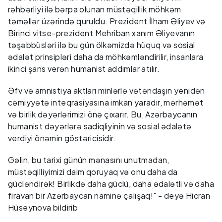
rəhbərliyi ilə bərpa olunan müstəqillik möhkəm
təməllər üzərində quruldu. Prezident İlham Əliyev və
Birinci vitse-prezident Mehriban xanım Əliyevanın
təşəbbüsləri ilə bu gün ölkəmizdə hüquq və sosial
ədalət prinsipləri daha da möhkəmləndirilir, insanlara
ikinci şans verən humanist addımlar atılır.
Əfv və amnistiya aktları minlərlə vətəndaşın yenidən
cəmiyyətə inteqrasiyasına imkan yaradır, mərhəmət
və birlik dəyərlərimizi önə çıxarır. Bu, Azərbaycanın
humanist dəyərlərə sadiqliyinin və sosial ədalətə
verdiyi önəmin göstəricisidir.
Gəlin, bu tarixi günün mənasını unutmadan,
müstəqilliyimizi daim qoruyaq və onu daha da
gücləndirək! Birlikdə daha güclü, daha ədalətli və daha
firavan bir Azərbaycan naminə çalışaq!" - deyə Hicran
Hüseynova bildirib