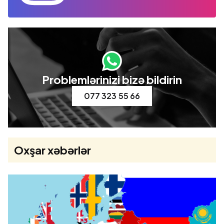
Problemlərinizi bizə bildirin
077 323 55 66
Oxşar xəbərlər