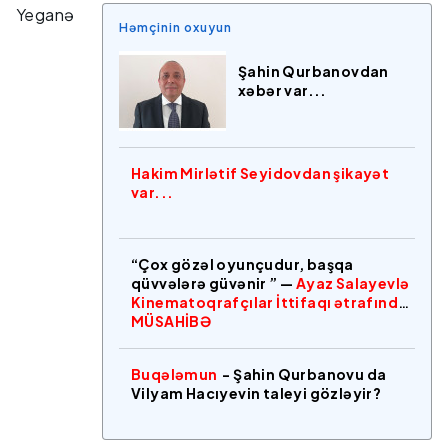
Yeganə
Həmçinin oxuyun
Şahin Qurbanovdan
xəbər var...
Hakim Mirlətif Seyidovdan şikayət
var...
“Çox gözəl oyunçudur, başqa
qüvvələrə güvənir ” —
Ayaz Salayevlə
Kinematoqrafçılar İttifaqı ətrafında
MÜSAHİBƏ
Buqələmun
- Şahin Qurbanovu da
Vilyam Hacıyevin taleyi gözləyir?