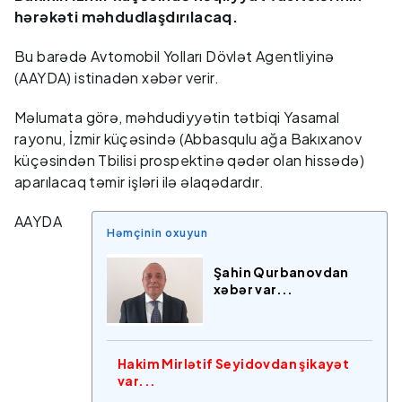
hərəkəti məhdudlaşdırılacaq.
Bu barədə Avtomobil Yolları Dövlət Agentliyinə
(AAYDA) istinadən xəbər verir.
Məlumata görə, məhdudiyyətin tətbiqi Yasamal
rayonu, İzmir küçəsində (Abbasqulu ağa Bakıxanov
küçəsindən Tbilisi prospektinə qədər olan hissədə)
aparılacaq təmir işləri ilə əlaqədardır.
AAYDA
Həmçinin oxuyun
Şahin Qurbanovdan
xəbər var...
Hakim Mirlətif Seyidovdan şikayət
var...