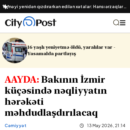
Yeməyi yenidən qızdırarkən edilən xətalar: Hansı ərzaqlar
zəhərə çevrilir?
aralılar var -
Cinayət işləri ilə bağlı v
AAYDA:
Bakının İzmir
küçəsində nəqliyyatın
hərəkəti
məhdudlaşdırılacaq
Cəmiyyət
13 May 2026, 21:14