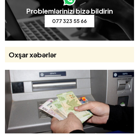
Problemlərinizi bizə bildirin
077 323 55 66
Oxşar xəbərlər