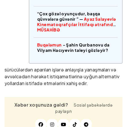
“Çox gözəl oyunçudur, başqa
qüvvələrə güvənir ” —
Ayaz Salayevlə
Kinematoqrafçılar İttifaqı ətrafında
MÜSAHİBƏ
Buqələmun
- Şahin Qurbanovu da
Vilyam Hacıyevin taleyi gözləyir?
sürücülərdən aparılan işlərə anlayışla yanaşmaları və
əvvəlcədən hərəkət istiqamətlərinə uyğun alternativ
yollardan istifadə etmələrini xahiş edir.
Xəbər xoşunuza gəldi?
Sosial şəbəkələrdə
paylaşın