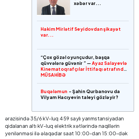
xəbər var...
Hakim Mirlətif Seyidovdan şikayət
var...
“Çox gözəl oyunçudur, başqa
qüvvələrə güvənir ” —
Ayaz Salayevlə
Kinematoqrafçılar İttifaqı ətrafında
MÜSAHİBƏ
Buqələmun
- Şahin Qurbanovu da
Vilyam Hacıyevin taleyi gözləyir?
ərazisində 35/6 kV-luq 459 saylı yarımstansiyadan
qidalanan altı kV-luq elektrik xətlərində naqillərin
yenilənməsi ilə əlaqədar saat 10:00-dan 15:00-dək