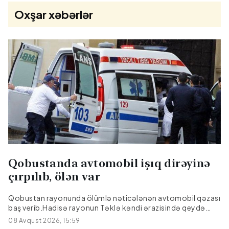
Oxşar xəbərlər
Qobustanda avtomobil işıq dirəyinə
çırpılıb, ölən var
Qobustan rayonunda ölümlə nəticələnən avtomobil qəzası
baş verib.Hadisə rayonun Təklə kəndi ərazisində qeydə
alınıb."Hyundai" markalı avtomobilin idarəetmədən çıxaraq
08 Avqust 2026, 15:59
işıq dirəyinə çırpılması nəticəsində sürücü, 27 yaşlı Emil