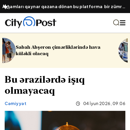
Axşamları qaynar qazana dönən bu platforma bir zümrə
qadınlarla dolu olur...
 hava
16 yaşlı yeniyetmə öldü, yaralıla
Yasamalda partlayış
Bu ərazilərdə işıq
olmayacaq
Cəmiyyət
04 İyun 2026, 09:06