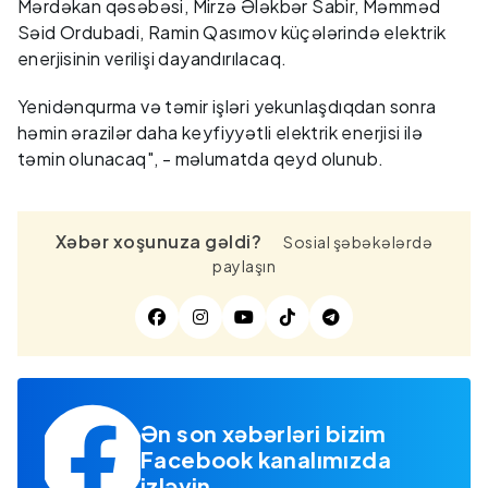
Mərdəkan qəsəbəsi, Mirzə Ələkbər Sabir, Məmməd
Səid Ordubadi, Ramin Qasımov küçələrində elektrik
enerjisinin verilişi dayandırılacaq.
Yenidənqurma və təmir işləri yekunlaşdıqdan sonra
həmin ərazilər daha keyfiyyətli elektrik enerjisi ilə
təmin olunacaq", - məlumatda qeyd olunub.
Xəbər xoşunuza gəldi?
Sosial şəbəkələrdə
paylaşın
Ən son xəbərləri bizim
Facebook kanalımızda
izləyin