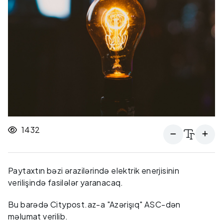
1432
Paytaxtın bəzi ərazilərində elektrik enerjisinin
verilişində fasilələr yaranacaq.
Bu barədə Citypost.az-a "Azərişıq" ASC-dən
məlumat verilib.