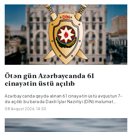
Əmralıyev hadisə yerində ölüb.Faktla bağlı araşdırma
aparılır.
Ötən gün Azərbaycanda 61
cinayətin üstü açılıb
Azərbaycanda qeydə alınan 61 cinayətin üstü avqustun 7-
də açılıb.bu barədə Daxili İşlər Nazirliyi (DİN) məlumat
yayıb.Bildirilib ki, onlardan 17-si əvvəlki dövrlərdən bağlı
08 Avqust 2026, 14:50
qalan cinayətlərdir.