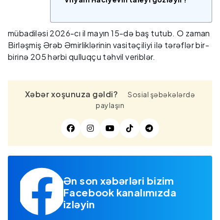
mübadiləsi 2026-cı il mayın 15-də baş tutub. O zaman
Birləşmiş Ərəb Əmirliklərinin vasitəçiliyi ilə tərəflər bir-
birinə 205 hərbi qulluqçu təhvil veriblər.
Xəbər xoşunuza gəldi?
Sosial şəbəkələrdə
paylaşın
Ən son xəbərləri bizim
Facebook kanalımızda
izləyin