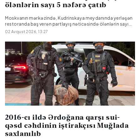
ölənlərin sayı 5 nəfərə çatıb
Moskvanın mərkəzində, Kudrinskaya meydanında yerləşən
restoranda baş verən partlayış nəticəsində ölənlərin sayı
beşə çatıb.Bu barədə REN TV məlumat yayıbBildirilib ki, iki
02 Avqust 2026, 13:27
nəfər xəstəxanada ölüb. Altı nəfərdən çox yaralının
vəziyyəti ağır olaraq qalır və həkimlər onların həyatını xilas
etmək üçün mübarizə aparmağa davam edirlər.
2016-cı ildə Ərdoğana qarşı sui-
qəsd cəhdinin iştirakçısı Muğlada
saxlanılıb