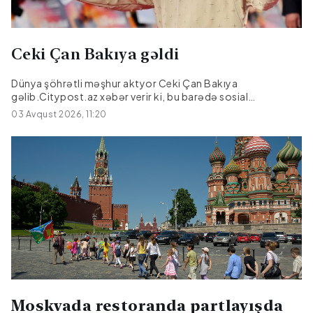
Ceki Çan Bakıya gəldi
Dünya şöhrətli məşhur aktyor Ceki Çan Bakıya
gəlib.Citypost.az xəbər verir ki, bu barədə sosial
şəbəkələrdə məlumat yayılıb.O, Bakıya film çəkilişi üçün
03 Avqust 2026, 11:20
gəlib.|Kult.az
Moskvada restoranda partlayışda