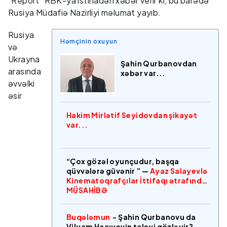
"Report" RBK-ya istinadən xəbər verir ki, bu barədə
Rusiya Müdafiə Nazirliyi məlumat yayıb.
Rusiya
Həmçinin oxuyun
və
Ukrayna
Şahin Qurbanovdan
arasında
xəbər var...
əvvəlki
əsir
Hakim Mirlətif Seyidovdan şikayət
var...
“Çox gözəl oyunçudur, başqa
qüvvələrə güvənir ” —
Ayaz Salayevlə
Kinematoqrafçılar İttifaqı ətrafında
MÜSAHİBƏ
Buqələmun
- Şahin Qurbanovu da
Vilyam Hacıyevin taleyi gözləyir?