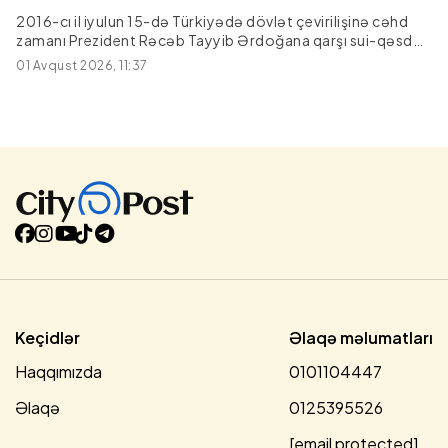
2016-cı il iyulun 15-də Türkiyədə dövlət çevirilişinə cəhd
zamanı Prezident Rəcəb Tayyib Ərdoğana qarşı sui-qəsd
cəhdinin iştirakçısı Muğla vilayətinin Marmaris rayonunda
01 Avqust 2026, 11:37
saxlanılıb.Citypost.az xəbər verir ki, bu barədə ölkənin
Daxili İşlər Nazirliyi məlumat yayıb.Qeyd olunub ki,
saxlanılan şəxs on ildir, Qırmızı Bülletenlə axtarışda olan
FETÖ üzvüdür.
Keçidlər
Əlaqə məlumatları
Haqqımızda
0101104447
Əlaqə
0125395526
[email protected]