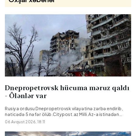
Dnepropetrovsk hücuma məruz qaldı
- Ölənlər var
Rusiya ordusu Dnepropetrovsk vilayətinə zərbə endirib,
nəticədə 5 nəfər ölüb.Citypost.az Milli.Az-a istinadən
xəbər verir ki, bu barədə Dnepropetrovsk regional hərbi
06 Avqust 2026, 18:11
administrasiyasının rəhbəri Aleksandr Qanja Teleqram
kanalında məlumat verib.Hücum nəticəsində üç nəfər