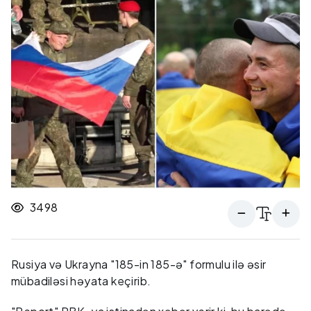
3498
Rusiya və Ukrayna "185-in 185-ə" formulu ilə əsir
mübadiləsi həyata keçirib.