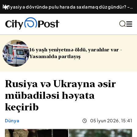
İnflyasiya dövründə pulu harada saxlamaq düzgündür? –
Ənənəvi əmanət, yoxsa qızıl?
ldü, yaralılar var -
Cinayət işləri ilə ba
ış
Rusiya və Ukrayna əsir
mübadiləsi həyata
keçirib
Dünya
05 İyun 2026, 15:41