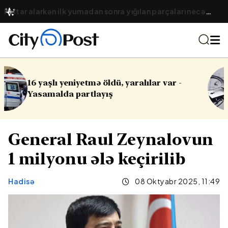
Paltar alarkən ilk yumadan sonra yığılan parçaları necə
tanıyaq?
r var -
Cinayət işləri ilə bağlı vacib qə
General Raul Zeynalovun
1 milyonu ələ keçirilib
Hadisə
08 Oktyabr 2025, 11:49