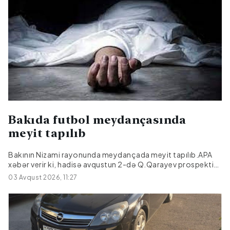
ölüb.Araşdırma aparılır.
Bakıda futbol meydançasında
meyit tapılıb
Bakının Nizami rayonunda meydançada meyit tapılıb.APA
xəbər verir ki, hadisə avqustun 2-də Q.Qarayev prospekti
81-də yerləşən futbol meydançasında qeydə alınıb.Meyiti
03 Avqust 2026, 11:27
tapılan şəxsin Bakı şəhər sakini 1950-ci il təvəllüdlü Bəkir
Əhmədov olduğu bildirilir.Meyit üzərində zorakılıq
əlamətləri görünməyib.Araşdırma aparılır.