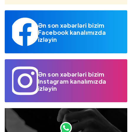
Ən son xəbərləri bizim
Facebook kanalımızda
izləyin
Ən son xəbərləri bizim
Instagram kanalımızda
izləyin