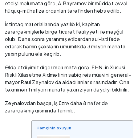
etdiyi məlumata görə, A.Bayramov bir müddət əvvəl
hüquq-mühafizə orqanları tərəfindən həbs edilib.
İstintaq materiallarında yazılıb ki, kapitan
zərərçəkmişlərlə birgə ticarət fəaliyyəti ilə məşğul
olub. Daha sonra yaranmış etibardan sui-istifadə
edərək həmin şəxslərin ümumilikdə 3 milyon manata
yaxın pulunu ələ keçirib.
Əldə etdiyimiz digər məlumata görə, FHN-in Xüsusi
Riskli Xilasetmə Xidmətinin sabiq rəis müavini general-
mayor Raul Zeynalov da aldadılanlar sırasındadır. Ona
təxminən 1 milyon manata yaxın ziyan dəydiyi bildirilir.
Zeynalovdan başqa, iş üzrə daha 8 nəfər də
zərərçəkmiş qismində tanınıb.
Həmçinin oxuyun