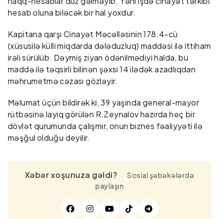
haqq-hesablar düz gəlməyib. Yəni işdə cinayət tərkibi
hesab oluna biləcək bir hal yoxdur.
Kapitana qarşı Cinayət Məcəlləsinin 178.4-cü
(xüsusilə külli miqdarda dələduzluq) maddəsi ilə ittiham
irəli sürülüb. Dəymiş ziyan ödənilmədiyi halda, bu
maddə ilə təqsirli bilinən şəxsi 14 ilədək azadlıqdan
məhrumetmə cəzası gözləyir.
Məlumat üçün bildirək ki, 39 yaşında general-mayor
rütbəsinə layiq görülən R.Zeynalov hazırda heç bir
dövlət qurumunda çalışmır, onun biznes fəaliyyəti ilə
məşğul olduğu deyilir.
Xəbər xoşunuza gəldi?
Sosial şəbəkələrdə
paylaşın