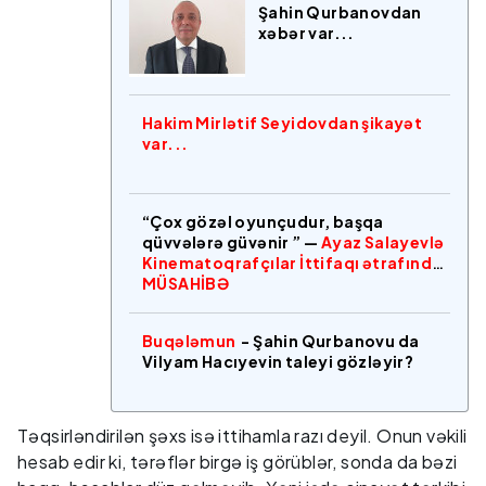
Şahin Qurbanovdan
xəbər var...
Hakim Mirlətif Seyidovdan şikayət
var...
“Çox gözəl oyunçudur, başqa
qüvvələrə güvənir ” —
Ayaz Salayevlə
Kinematoqrafçılar İttifaqı ətrafında
MÜSAHİBƏ
Buqələmun
- Şahin Qurbanovu da
Vilyam Hacıyevin taleyi gözləyir?
Təqsirləndirilən şəxs isə ittihamla razı deyil. Onun vəkili
hesab edir ki, tərəflər birgə iş görüblər, sonda da bəzi