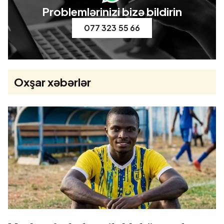
Problemlərinizi bizə bildirin
077 323 55 66
Oxşar xəbərlər