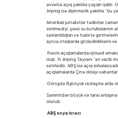
əvvəlcə açıq şəkildə çaşqın qalıb. 
Jinping isə diplomatik şəkildə “bu ya
Amerikalı jurnalistlər tədbirlər zama
verilmədiyi, şəxsi su butulkalarının 
saxlanıldıqları və tualetə getmələrin
ayrıca otaqlarda gözlədildiklərini v
Rəsmi açıqlamalarda iqtisadi əməkd
olub. Xi Jinping Tayvanı “ən vacib m
xatırladıb. ABŞ isə açıq eskalasiya
açıqlamalarda Çinə dolayı xəbərdarlı
Görüşdə Bşböyük razılaşma əldə o
Sammitdən böyük və tarixi anlaşma ç
olunub:
ABŞ soya ixracı