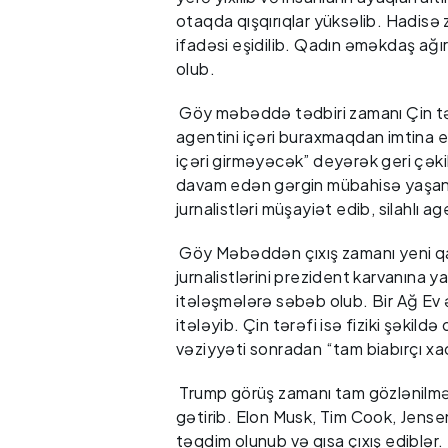
otaqda qışqırıqlar yüksəlib. Hadisə
ifadəsi eşidilib. Qadın əməkdaş ağı
olub.
Göy məbəddə tədbiri zamanı Çin təhl
agentini içəri buraxmaqdan imtina e
içəri girməyəcək” deyərək geri çək
davam edən gərgin mübahisə yaşanı
jurnalistləri müşayiət edib, silahlı a
Göy Məbəddən çıxış zamanı yeni qar
jurnalistlərini prezident karvanına 
itələşmələrə səbəb olub. Bir Ağ Ev
itələyib. Çin tərəfi isə fiziki şəkild
vəziyyəti sonradan “tam biabırçı xao
Trump görüş zamanı tam gözlənilmə
gətirib. Elon Musk, Tim Cook, Jensen 
təqdim olunub və qısa çıxış ediblər.