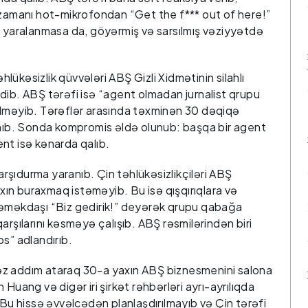
 zamanı hot-mikrofondan “Get the f*** out of here!”
r yaralanmasa da, göyərmiş və sarsılmış vəziyyətdə
ükəsizlik qüvvələri ABŞ Gizli Xidmətinin silahlı
dib. ABŞ tərəfi isə “agent olmadan jurnalist qrupu
ilməyib. Tərəflər arasında təxminən 30 dəqiqə
b. Sonda kompromis əldə olunub: başqa bir agent
gent isə kənarda qalıb.
şıdurma yaranıb. Çin təhlükəsizlikçiləri ABŞ
yaxın buraxmaq istəməyib. Bu isə qışqırıqlara və
 əməkdaşı “Biz gedirik!” deyərək qrupu qabağa
ə qarşılarını kəsməyə çalışıb. ABŞ rəsmilərindən biri
s” adlandırıb.
z addım ataraq 30-a yaxın ABŞ biznesmenini salona
Huang və digər iri şirkət rəhbərləri ayrı-ayrılıqda
 Bu hissə əvvəlcədən planlaşdırılmayıb və Çin tərəfi