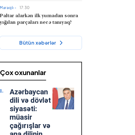
Maraqlı -
17:30
Paltar alarkən ilk yumadan sonra
yığılan parçaları necə tanıyaq?
Maraqlı -
17:05
Bütün xəbərlər
Niyə bəzi günlər heç nə etmək
istəmirik? – Bədən yorğunluğunun
fərqli forması
Çox oxunanlar
Cəmiyyət -
16:32
Müğənni Günelin 33 il əvvəlki
görüntüsü gündəm oldu - VİDEO
Azərbaycan
dili və dövlət
Cəmiyyət -
16:21
siyasəti:
Məleykə Abbaszadə ixtisas seçimi
müasir
ilə bağlı danışdı - Yaxın günlərdə...
çağırışlar və
ana dilinin
Elanlar -
15:44