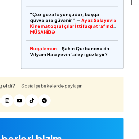
“Çox gözəl oyunçudur, başqa
qüvvələrə güvənir ” —
Ayaz Salayevlə
Kinematoqrafçılar İttifaqı ətrafında
MÜSAHİBƏ
Buqələmun
- Şahin Qurbanovu da
Vilyam Hacıyevin taleyi gözləyir?
gəldi?
Sosial şəbəkələrdə paylaşın
bərləri bizim