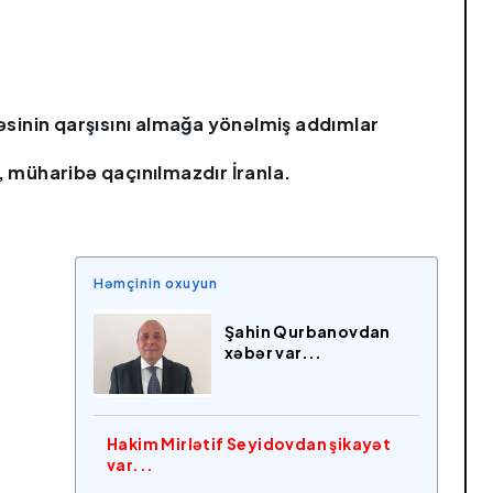
sinin qarşısını almağa yönəlmiş addımlar
i, müharibə qaçınılmazdır İranla.
Həmçinin oxuyun
Şahin Qurbanovdan
xəbər var...
Hakim Mirlətif Seyidovdan şikayət
var...