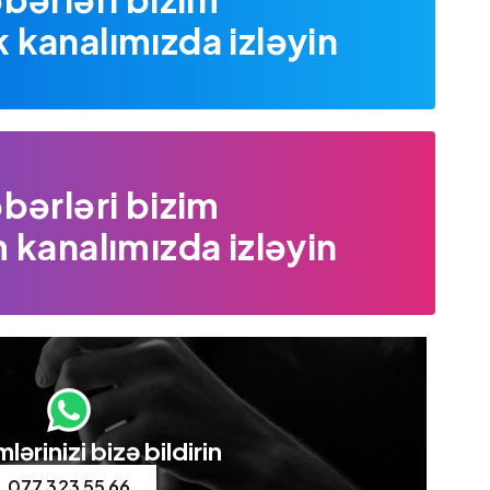
kanalımızda izləyin
bərləri bizim
 kanalımızda izləyin
lərinizi bizə bildirin
077 323 55 66