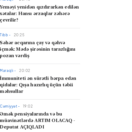
Yeməyi yenidən qızdırarkən edilən
xətalar: Hansı ərzaqlar zəhərə
çevrilir?
Tibb -
20:25
​Səhər acqarına çay və qəhvə
içmək: Mədə şirəsinin tarazlığını
pozan vərdiş
Maraqlı -
20:02
İmmuniteti ən sürətli bərpa edən
qidalar: Qışa hazırlıq üçün təbii
məhsullar
Cəmiyyət -
19:02
Əmək pensiyalarında və bu
müavinətlərdə ARTIM OLACAQ -
Deputat AÇIQLADI