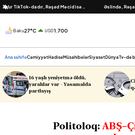
Zaur TikTok-dadır, Rəşad Məcid isə
Əslində, Rəşa
tarixdə -
Turan Etibaroğlu yazır…
deyildiyi kimi
27°C
1.700
Baku
USD
Ana səhifə
Cəmiyyət
Hadisə
Müsahibələr
Siyasət
Dünya
Tv-də b
yaşlı yeniyetmə öldü,
Cinayət işləri ilə 
alılar var - Yasamalda
qərar
tlayış
Politoloq:
ABŞ–Çi