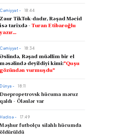
Cəmiyyət -
18:44
Zaur TikTok-dadır, Rəşad Məcid
isə tarixdə -
Turan Etibaroğlu
yazır…
Cəmiyyət -
18:34
Əslində, Rəşad müəllim bir el
məsəlində deyildiyi kimi:
"Quşu
gözündən vurmuşdu"
Dünya -
18:11
Dnepropetrovsk hücuma məruz
qaldı - Ölənlər var
Hadisə -
17:49
Məşhur futbolçu silahlı hücumda
öldürüldü