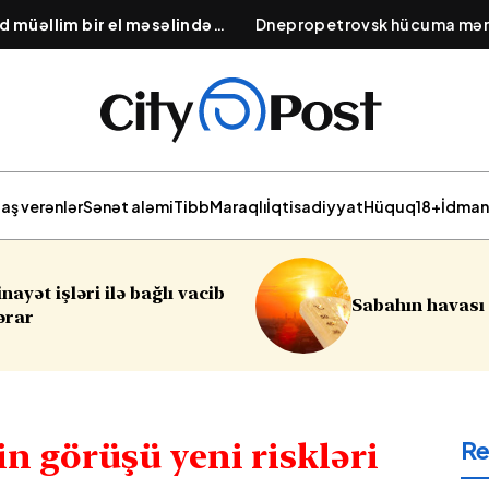
d müəllim bir el məsəlində
Dnepropetrovsk hücuma məru
:
"Quşu gözündən vurmuşdu"
Ölənlər var
aş verənlər
Sənət aləmi
Tibb
Maraqlı
İqtisadiyyat
Hüquq
18+
İdman
bağlı vacib
Sabahın havası açıqlanıb
R
n görüşü yeni riskləri