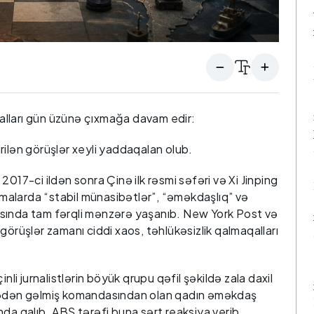
lları gün üzünə çıxmağa davam edir:
rilən görüşlər xeyli yaddaqalan olub.
017-ci ildən sonra Çinə ilk rəsmi səfəri və Xi Jinping
lamalarda “stabil münasibətlər”, “əməkdaşlıq” və
sında tam fərqli mənzərə yaşanıb. New York Post və
örüşlər zamanı ciddi xaos, təhlükəsizlik qalmaqalları
nli jurnalistlərin böyük qrupu qəfil şəkildə zala daxil
ncədən gəlmiş komandasından olan qadın əməkdaş
tında qalıb. ABŞ tərəfi buna sərt reaksiya verib,