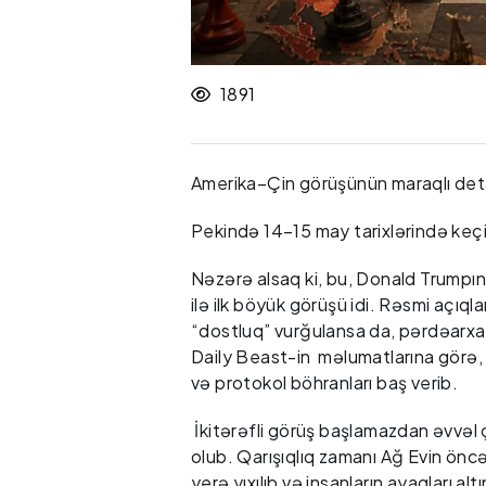
1891
Amerika–Çin görüşünün maraqlı deta
Pekində 14–15 may tarixlərində keçi
Nəzərə alsaq ki, bu, Donald Trumpın 2
ilə ilk böyük görüşü idi. Rəsmi açıq
“dostluq” vurğulansa da, pərdəarxa
Daily Beast-in məlumatlarına görə, g
və protokol böhranları baş verib.
İkitərəfli görüş başlamazdan əvvəl çi
olub. Qarışıqlıq zamanı Ağ Evin ö
yerə yıxılıb və insanların ayaqları al