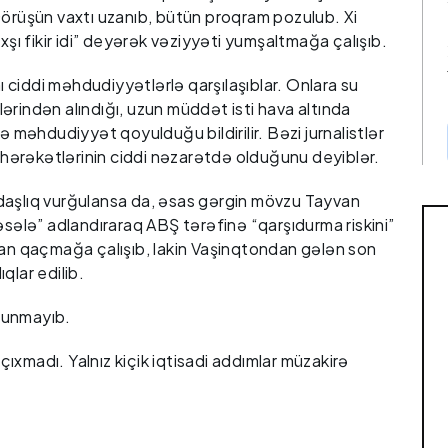
Görüşün vaxtı uzanıb, bütün proqram pozulub. Xi
xşı fikir idi” deyərək vəziyyəti yumşaltmağa çalışıb.
nı ciddi məhdudiyyətlərlə qarşılaşıblar. Onlara su
əllərindən alındığı, uzun müddət isti hava altında
ə məhdudiyyət qoyulduğu bildirilir. Bəzi jurnalistlər
ə hərəkətlərinin ciddi nəzarətdə olduğunu deyiblər.
aşlıq vurğulansa da, əsas gərgin mövzu Tayvan
əsələ” adlandıraraq ABŞ tərəfinə “qarşıdurma riskini”
dan qaçmağa çalışıb, lakin Vaşinqtondan gələn son
qlar edilib.
lunmayıb.
ıxmadı. Yalnız kiçik iqtisadi addımlar müzakirə