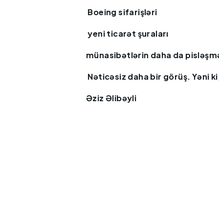
Boeing sifarişləri
yeni ticarət şuraları
münasibətlərin daha da pisləşmə
Nəticəsiz daha bir görüş. Yəni k
Əziz Əlibəyli