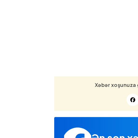
Xəbər xoşunuza 
Ən son xə