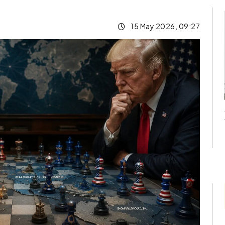
15 May 2026, 09:27
də mina
Neft qiymətləri 5 %-
i baş verib
çox aşağı düşüb