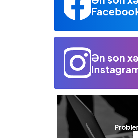
Facebook 
Ən son xə
Instagram
Problem