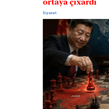
ortaya çıxardı
Siyasət
Siyəzəndə
Ağdərə
t
avtoxuliqanlıq edən iki
hadisəs
sürücü saxlanılıb