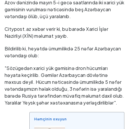
Azov dənizində mayın 5-i gecə saatlarında iki xarici yük
gəmisinin vurulması nəticəsində beş Azərbaycan
vətəndaşı ölüb, üçü yaralanıb.
Citypost.az xəbər verir ki, bu barədə Xarici İşlər
Nazirliyi (XİN) məlumat yayıb.
Bildirilib ki, heyətdə ümumilikdə 25 nəfər Azərbaycan
vətəndaşı olub:
"Sözügedən xarici yük gəmisinə dron hücumları
həyata keçirilib. Gəmilər Azərbaycan dövlətinə
məxsus deyil. Hücum nəticəsində ümumilikdə 5 nəfər
vətəndaşımızın həlak olduğu, 3 nəfərin isə yaralandığı
barədə Rusiya tərəfindən müvafiq məlumat daxil olub.
Yaralılar Yeysk şəhər xəstəxanasına yerləşdiriliblər".
Həmçinin oxuyun