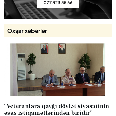
077 323 55 66
Oxşar xəbərlər
“Veteranlara qayğı dövlət siyasətinin
əsas istiqamətlərindən biridir”