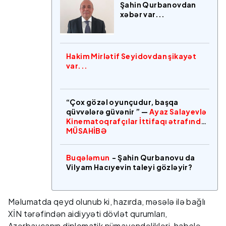
Şahin Qurbanovdan
xəbər var...
Hakim Mirlətif Seyidovdan şikayət
var...
“Çox gözəl oyunçudur, başqa
qüvvələrə güvənir ” —
Ayaz Salayevlə
Kinematoqrafçılar İttifaqı ətrafında
MÜSAHİBƏ
Buqələmun
- Şahin Qurbanovu da
Vilyam Hacıyevin taleyi gözləyir?
Məlumatda qeyd olunub ki, hazırda, məsələ ilə bağlı
XİN tərəfindən aidiyyəti dövlət qurumları,
Azərbaycanın diplomatik nümayəndəlikləri, habelə