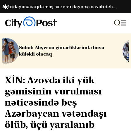
Avtodayanacaqda maşına zərər dəyərsə cavabdeh
kimdir? – Obyekt sahibinin hüquqi öhdəliyi
ə hava
16 yaşlı yeniyetmə öldü, yaralıla
Yasamalda partlayış
XİN: Azovda iki yük
gəmisinin vurulması
nəticəsində beş
Azərbaycan vətəndaşı
ölüb, üçü yaralanıb