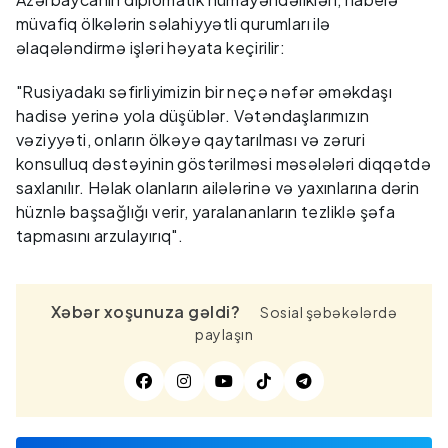
müvafiq ölkələrin səlahiyyətli qurumları ilə
əlaqələndirmə işləri həyata keçirilir:
"Rusiyadakı səfirliyimizin bir neçə nəfər əməkdaşı
hadisə yerinə yola düşüblər. Vətəndaşlarımızın
vəziyyəti, onların ölkəyə qaytarılması və zəruri
konsulluq dəstəyinin göstərilməsi məsələləri diqqətdə
saxlanılır. Həlak olanların ailələrinə və yaxınlarına dərin
hüznlə başsağlığı verir, yaralananların tezliklə şəfa
tapmasını arzulayırıq".
Xəbər xoşunuza gəldi?
Sosial şəbəkələrdə
paylaşın