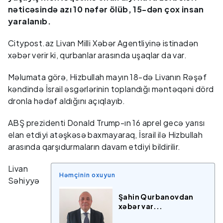
nəticəsində azı 10 nəfər ölüb, 15-dən çox insan
yaralanıb.
Citypost.az Livan Milli Xəbər Agentliyinə istinadən
xəbər verir ki, qurbanlar arasında uşaqlar da var.
Məlumata görə, Hizbullah mayın 18-də Livanın Rəşəf
kəndində İsrail əsgərlərinin toplandığı məntəqəni dörd
dronla hədəf aldığını açıqlayıb.
ABŞ prezidenti Donald Trump-ın 16 aprel gecə yarısı
elan etdiyi atəşkəsə baxmayaraq, İsrail ilə Hizbullah
arasında qarşıdurmaların davam etdiyi bildirilir.
Livan
Həmçinin oxuyun
Səhiyyə
Şahin Qurbanovdan
xəbər var...