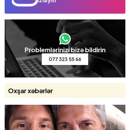
Problemlərinizi bizə bildirin
077 323 55 66
Oxşar xəbərlər