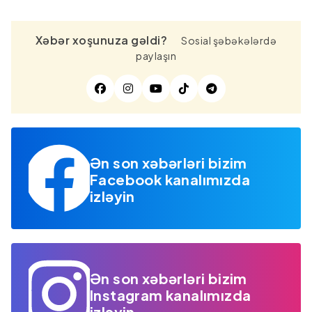
Xəbər xoşunuza gəldi?
Sosial şəbəkələrdə
paylaşın
Ən son xəbərləri bizim
Facebook kanalımızda
izləyin
Ən son xəbərləri bizim
Instagram kanalımızda
izləyin