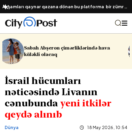
Axşamları qaynar qazana dönən bu platforma bir zümrə
qadınlarla dolu olur...
ində hava
16 yaşlı yeniyetmə öldü, yara
Yasamalda partlayış
İsrail hücumları
nəticəsində Livanın
cənubunda
yeni itkilər
qeydə alınıb
Dünya
18 May 2026, 10:54