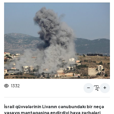
1332
İsrail qüvvələrinin Livanın cənubundakı bir neçə
yaşayış məntəqəsinə endirdiyi hava zərbələri