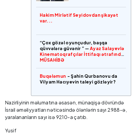
Hakim Mirlətif Seyidovdan şikayət
var...
“Çox gözəl oyunçudur, başqa
qüvvələrə güvənir ” —
Ayaz Salayevlə
Kinematoqrafçılar İttifaqı ətrafında
MÜSAHİBƏ
Buqələmun
- Şahin Qurbanovu da
Vilyam Hacıyevin taleyi gözləyir?
Nazirliyinin məlumatına əsasən, münaqişə dövründə
İsrail əməliyyatları nəticəsində ölənlərin sayı 2988-ə,
yaralananların sayı isə 9210-a çatıb.
Yusif