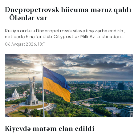
Dnepropetrovsk hücuma məruz qaldı
- Ölənlər var
Rusiya ordusu Dnepropetrovsk vilayətinə zərbə endirib,
nəticədə 5 nəfər ölüb.Citypost.az Milli.Az-a istinadən
xəbər verir ki, bu barədə Dnepropetrovsk regional hərbi
06 Avqust 2026, 18:11
administrasiyasının rəhbəri Aleksandr Qanja Teleqram
kanalında məlumat verib.Hücum nəticəsində üç nəfər
yaralanıb. Yaralılar hamısı xəstəxanaya yerləşdirilib,
onlardan birinin vəziyyəti ağırdır.
Kiyevdə matəm elan edildi