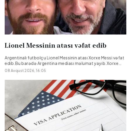
Lionel Messinin atası vəfat edib
Argentinalı futbolçu Lionel Messinin atası Xorxe Messi vəfat
edib.Bu barədə Argentina mediası məlumat yayıb.Xorxe
Messi müalicə olunduğu xəstəxanada 68 yaşında dünyasını
08 Avqust 2026, 16:05
dəyişib.Onun səhhətində bir müddətdir problem yarandığı
bildirilir.