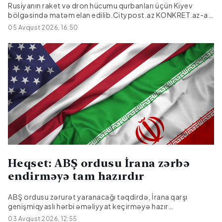
Rusiyanın raket və dron hücumu qurbanları üçün Kiyev
bölgəsində matəm elan edilib.Citypost.az KONKRET.az-a
istinadən xəbər verir ki, bu barədə Kiyev Regional Dövlət
05 Avqust 2026, 16:50
Administrasiyasının rəhbəri Timur Tkaçenko Teleqramda
məlumat verib.Matəm əlaməti olaraq, Kiyev bölgəsində
Ukraynanın Dövlət bayrağı yarıyadək endiriləcək və
əyləncə tədbirləri məhdudlaşdırılacaq.Qeyd edək ki, Kiyev
vilayətinə avqustun 5-i gecəsi edilən kütləvi raket və dron
hücumu nəticəsində yaralıların sayı 44 nəfərə çatıb, 17
mülki şəxs həlak olub....
Heqset: ABŞ ordusu İrana zərbə
endirməyə tam hazırdır
ABŞ ordusu zərurət yaranacağı təqdirdə, İrana qarşı
genişmiqyaslı hərbi əməliyyat keçirməyə hazır
vəziyyətdədir.Bu barədə ABŞ-ın müharibə naziri Pit Heqset
03 Avqust 2026, 12:55