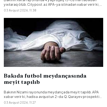
yıxılaraq ölüb.Citypost.az APA-ya istinadən xəbər verir ki,
hadisə avqustun 1-də baş verib.2022-ci il təvəllüdlü İ.Q.
03 Avqust 2026, 11:38
R.Məmmədov küçəsində 13-cü mərtəbədə yaşadıqları
mənzilin pəncərəsindən ehtiyatsızlıqdan yıxılaraq
ölüb.Araşdırma aparılır.
Bakıda futbol meydançasında
meyit tapılıb
Bakının Nizami rayonunda meydançada meyit tapılıb.APA
xəbər verir ki, hadisə avqustun 2-də Q.Qarayev prospekti
81-də yerləşən futbol meydançasında qeydə alınıb.Meyiti
03 Avqust 2026, 11:27
tapılan şəxsin Bakı şəhər sakini 1950-ci il təvəllüdlü Bəkir