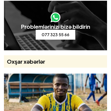
Problemlərinizi bizə bildirin
077 323 55 66
Oxşar xəbərlər