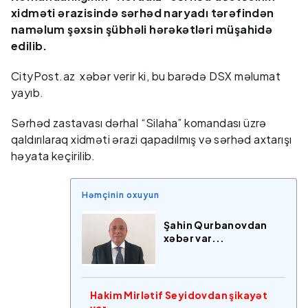
xidməti ərazisində sərhəd naryadı tərəfindən
naməlum şəxsin şübhəli hərəkətləri müşahidə
edilib.
CityPost.az xəbər verir ki, bu barədə DSX məlumat
yayıb.
Sərhəd zastavası dərhal “Silaha” komandası üzrə
qaldırılaraq xidməti ərazi qapadılmış və sərhəd axtarışı
həyata keçirilib.
Həmçinin oxuyun
Şahin Qurbanovdan
xəbər var...
Hakim Mirlətif Seyidovdan şikayət
var...