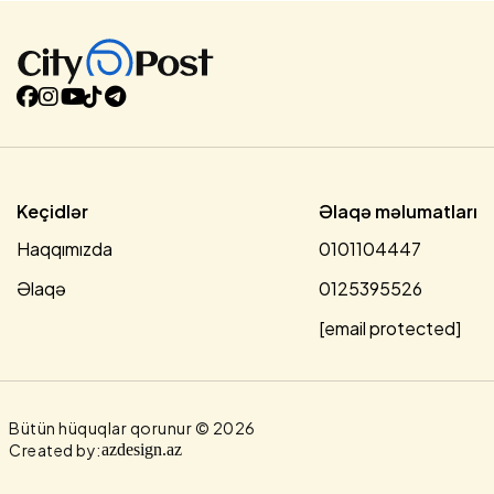
saxlanılıblar. Sürücülər barəsində toplanmış materiallar
baxılması üçün məhkəməyə göndərilib.Məhkəmənin qərarı
ilə hər iki şəxsin sürücülük hüququ 1 il müddətinə
məhdudlaşdırılıb və barələrində müvafiq olaraq inzibati
qaydada həbs, eləcə də məsuliyyət tədbirləri görülüb....
Keçidlər
Əlaqə məlumatları
Haqqımızda
0101104447
Əlaqə
0125395526
[email protected]
Bütün hüquqlar qorunur © 2026
Created by:
azdesign.az