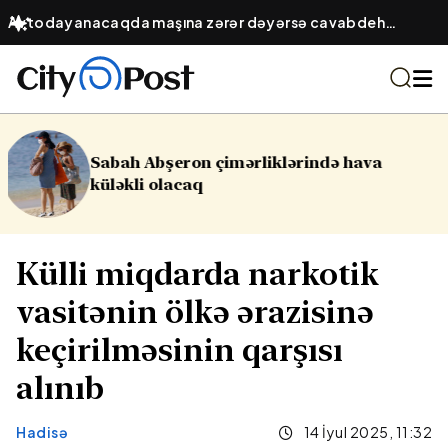
Avtodayanacaqda maşına zərər dəyərsə cavabdeh
kimdir? – Obyekt sahibinin hüquqi öhdəliyi
mərliklərində hava
16 yaşlı yeniyetmə 
Yasamalda partl
Külli miqdarda narkotik
vasitənin ölkə ərazisinə
keçirilməsinin qarşısı
alınıb
Hadisə
14 İyul 2025, 11:32