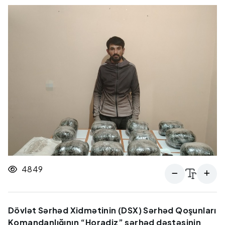
4849
Dövlət Sərhəd Xidmətinin (DSX) Sərhəd Qoşunları
Komandanlığının “Horadiz” sərhəd dəstəsinin