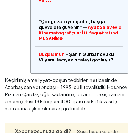
“Çox gözəl oyunçudur, başqa
qüvvələrə güvənir ” —
Ayaz Salayevlə
Kinematoqrafçılar İttifaqı ətrafında
MÜSAHİBƏ
Buqələmun
- Şahin Qurbanovu da
Vilyam Hacıyevin taleyi gözləyir?
Keçirilmiş əməliyyat-qoşun tədbirləri nəticəsində
Azərbaycan vətəndaşı – 1993-cü il təvəllüdlü Həsənov
Rizman Qardaş oğlu saxlanılmış, üzərinə baxış zamanı
ümumi çəkisi 13 kiloqram 400 qram narkotik vasitə
marixuana aşkar olunaraq götürülüb.
Xəbər xoşunuza gəldi?
Sosial şəbəkələrdə