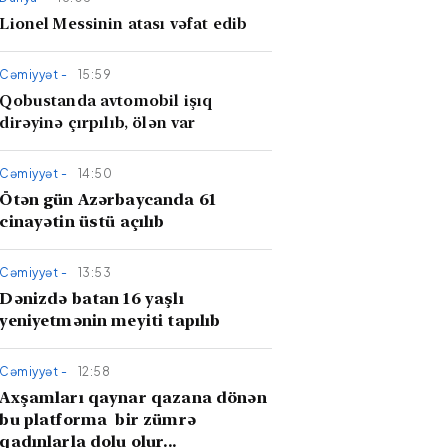
Lionel Messinin atası vəfat edib
Cəmiyyət -
15:59
Qobustanda avtomobil işıq
dirəyinə çırpılıb, ölən var
Cəmiyyət -
14:50
Ötən gün Azərbaycanda 61
cinayətin üstü açılıb
Cəmiyyət -
13:53
Dənizdə batan 16 yaşlı
yeniyetmənin meyiti tapılıb
Cəmiyyət -
12:58
Axşamları qaynar qazana dönən
bu platforma bir zümrə
qadınlarla dolu olur...