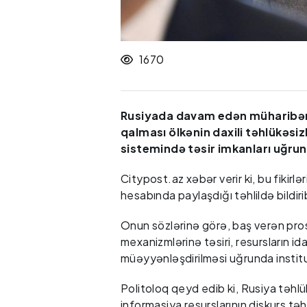
1670
Rusiyada davam edən müharibəni
qalması ölkənin daxili təhlükəsiz
sistemində təsir imkanları uğrun
Citypost.az xəbər verir ki, bu fikir
hesabında paylaşdığı təhlildə bildiri
Onun sözlərinə görə, baş verən pros
mexanizmlərinə təsiri, resursların ida
müəyyənləşdirilməsi uğrunda instit
Politoloq qeyd edib ki, Rusiya təhlük
informasiya resurslarının diskurs təh