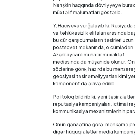
Narışkin haqqında dövriyyəyə burax
müxtəlif məlumatları göstərib.
Y.Hacıyeva vurğulayıb ki, Rusiyada 
və təhlükəsizlik elitaları arasında b
bu cür qarşıdurmaların təsirləri uzun i
postsovet məkanında, o cümlədən
Azərbaycanlı mühacir müxalifət
mediasında da müşahidə olunur. O
sözlərinə görə, hazırda bu mənzərə
geosiyasi təsir əməliyyatları kimi yen
komponent də əlavə edilib.
Politoloq bildirib ki, yeni təsir alətl
reputasiya kampaniyaları, ictimai rə
kommunikasiya mexanizmlərinin paral
Onun qənaətinə görə, məhkəmə prose
digər hüquqi alətlər media kampaniya