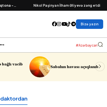
qtona -
Nikol Paşinyan İlham Əliyevə zəng etdi
əsi cızılır”..
Bizə yazın
#Azərbaycan
Sumqayıtda azyaşlıya
 havası açıqlanıb
soyğunçuluq edilib
edaktordan