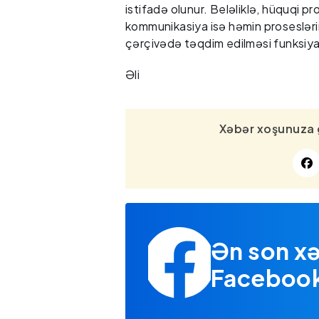
istifadə olunur. Beləliklə, hüquqi pr
kommunikasiya isə həmin proseslərin
çərçivədə təqdim edilməsi funksiyası
Əli
Xəbər xoşunuza 
Ən son xə
Facebook 