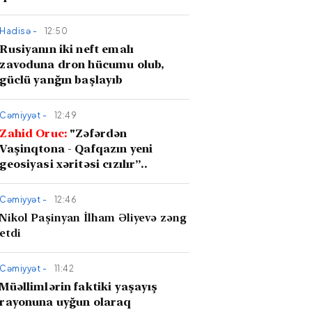
Hadisə -
12:50
Rusiyanın iki neft emalı
zavoduna dron hücumu olub,
güclü yanğın başlayıb
Cəmiyyət -
12:49
Zahid Oruc:
"Zəfərdən
Vaşinqtona - Qafqazın yeni
geosiyasi xəritəsi cızılır”..
Cəmiyyət -
12:46
Nikol Paşinyan İlham Əliyevə zəng
etdi
Cəmiyyət -
11:42
Müəllimlərin faktiki yaşayış
rayonuna uyğun olaraq