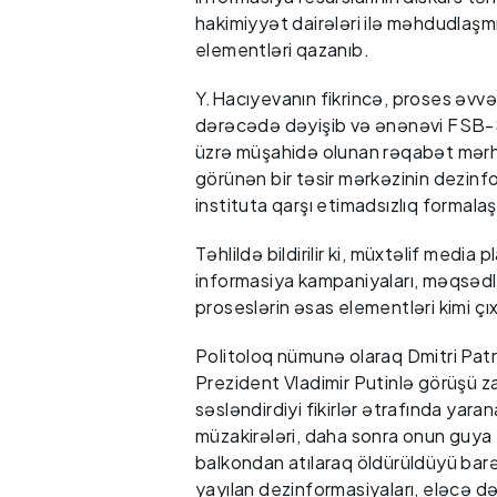
hakimiyyət dairələri ilə məhdudlaşm
elementləri qazanıb.
Y.Hacıyevanın fikrincə, proses əvvəl
dərəcədə dəyişib və ənənəvi FSB-S
üzrə müşahidə olunan rəqabət mərhə
görünən bir təsir mərkəzinin dezinfo
instituta qarşı etimadsızlıq formala
Təhlildə bildirilir ki, müxtəlif medi
informasiya kampaniyaları, məqsədli
proseslərin əsas elementləri kimi çıx
Politoloq nümunə olaraq Dmitri Pat
Prezident Vladimir Putinlə görüşü 
səsləndirdiyi fikirlər ətrafında yara
müzakirələri, daha sonra onun guya
balkondan atılaraq öldürüldüyü bar
yayılan dezinformasiyaları, eləcə d