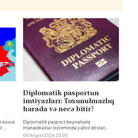
Diplomatik pasportun
imtiyazları: Toxunulmazlıq
harada və necə bitir?
 xüsusi
Diplomatik pasport beynəlxalq
ir
münasibətlər sistemində yalnız dövlət
erən
rəsmilərinin və diplomatların şəxsiyyətini
06 Avqust 2026, 23:00