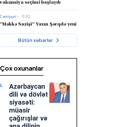
vakansiya seçimi başlayıb
Cəmiyyət -
11:32
“Məkkə Sazişi” Yaxın Şərqdə yeni
güc xətti yaradır –
İran niyə
narahatdır?
Bütün xəbərlər
Söz adamı -
10:36
"Qaçaq Süleyman" romanı tarixi-
bədii nəsrimizin dəyərli nümunəsi
Çox oxunanlar
kimi
Azərbaycan
Cəmiyyət -
10:34
Fazil Mustafadan hadisə kimi
dili və dövlət
MÜSAHİBƏ: “Onlar səadəti
siyasəti:
Mehdinin zühurunda axtarır”
müasir
çağırışlar və
Cəmiyyət -
07 Avqust 2026 18:45
ana dilinin
“Veteranlara qayğı dövlət