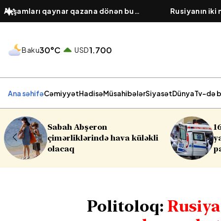
Axşamları qaynar qazana dönən bu
Rusiyanın iki
platforma bir zümrə qadınlarla dolu
hücumu olub,
olur...
30°C
1.700
Baku
USD
Ana səhifə
Cəmiyyət
Hadisə
Müsahibələr
Siyasət
Dünya
Tv-də b
16 yaşlı yeniyetmə öldü,
üləkli
yaralılar var - Yasamalda
partlayış
Politoloq:
Rusiya