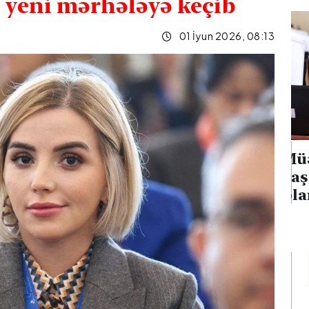
 yeni mərhələyə keçib
01 İyun 2026, 08:13
 neft emalı
Müəllimlərin faktiki
on hücumu
yaşayış rayonuna uyğun
yanğın
olaraq vakansiya seçimi
başlayıb