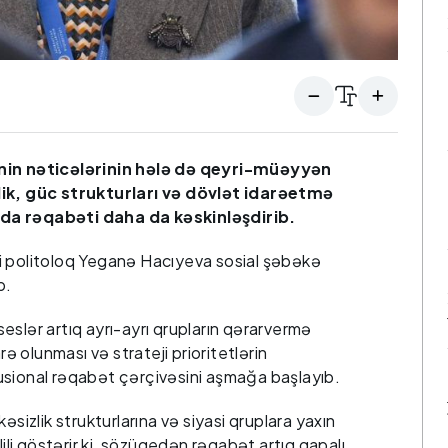
n nəticələrinin hələ də qeyri-müəyyən
lik, güc strukturları və dövlət idarəetmə
da rəqabəti daha da kəskinləşdirib.
ləri politoloq Yeganə Hacıyeva sosial şəbəkə
b.
eslər artıq ayrı-ayrı qrupların qərarvermə
rə olunması və strateji prioritetlərin
usional rəqabət çərçivəsini aşmağa başlayıb.
əsizlik strukturlarına və siyasi qruplara yaxın
lili göstərir ki, sözügedən rəqabət artıq qapalı