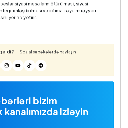
oseslər siyasi mesajların ötürülməsi, siyasi
 legitimləşdirilməsi və ictimai rəyə müəyyən
nı yerinə yetirir.
gəldi?
Sosial şəbəkələrdə paylaşın
bərləri bizim
kanalımızda izləyin