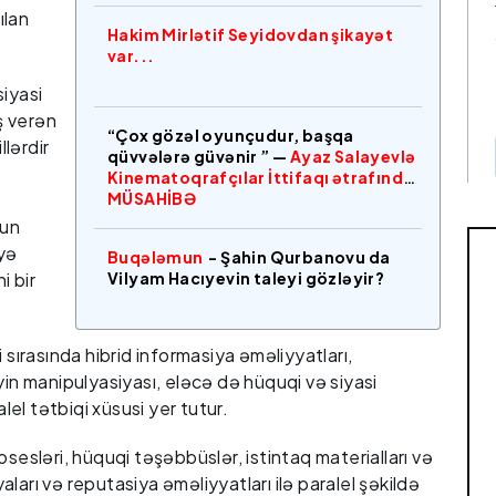
ılan
Hakim Mirlətif Seyidovdan şikayət
var...
siyasi
aş verən
“Çox gözəl oyunçudur, başqa
llərdir
qüvvələrə güvənir ” —
Ayaz Salayevlə
Kinematoqrafçılar İttifaqı ətrafında
MÜSAHİBƏ
nun
yə
Buqələmun
- Şahin Qurbanovu da
i bir
Vilyam Hacıyevin taleyi gözləyir?
əri sırasında hibrid informasiya əməliyyatları,
yin manipulyasiyası, eləcə də hüquqi və siyasi
el tətbiqi xüsusi yer tutur.
sləri, hüquqi təşəbbüslər, istintaq materialları və
ları və reputasiya əməliyyatları ilə paralel şəkildə