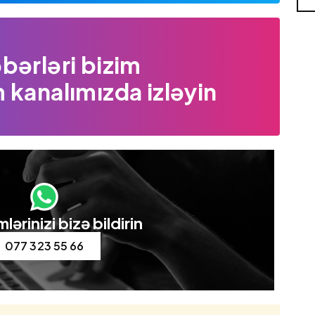
bərləri bizim
 kanalımızda izləyin
lərinizi bizə bildirin
077 323 55 66