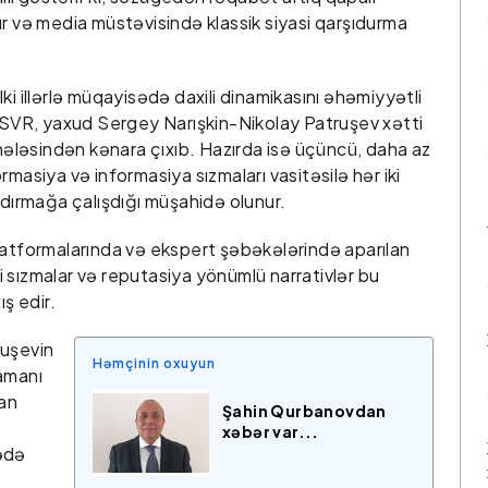
ır və media müstəvisində klassik siyasi qarşıdurma
ki illərlə müqayisədə daxili dinamikasını əhəmiyyətli
VR, yaxud Sergey Narışkin-Nikolay Patruşev xətti
ləsindən kənara çıxıb. Hazırda isə üçüncü, daha az
rmasiya və informasiya sızmaları vasitəsilə hər iki
şdırmağa çalışdığı müşahidə olunur.
a platformalarında və ekspert şəbəkələrində aparılan
 sızmalar və reputasiya yönümlü narrativlər bu
ış edir.
ruşevin
Həmçinin oxuyun
zamanı
nan
Şahin Qurbanovdan
xəbər var...
ədə
ə