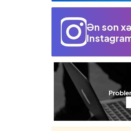
Ən son xə
Instagram
Problem