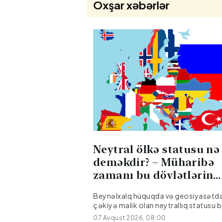
Oxşar xəbərlər
Neytral ölkə statusu nə
deməkdir? – Müharibə
zamanı bu dövlətlərin
öhdəliyi
Beynəlxalq hüquqda və geosiyasətdə
çəkiyə malik olan neytrallıq statusu b
dövlətin digər ölkələr arasında baş v
07 Avqust 2026, 08:00