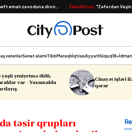
 neft emalı zavoduna dron
Zahid Oruc:
"Zəfərdən Vaşin
 güclü yanğın başlayıb
Qafqazın yeni geosiyasi xərit
aş verənlər
Sənət aləmi
Tibb
Maraqlı
İqtisadiyyat
Hüquq
18+
İdman
Cinayət işləri ilə bağlı vacib
Sabahın
qərar
R
da təsir qrupları