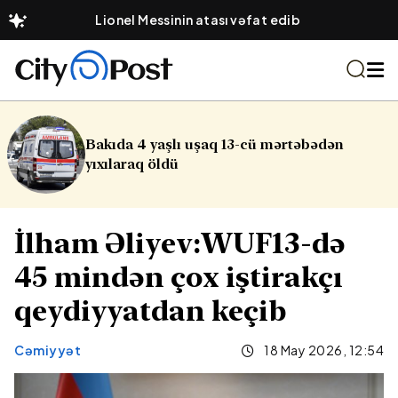
Lionel Messinin atası vəfat edib
uşaq 13-cü mərtəbədən
Sabah Abşeron ç
küləkli olacaq
İlham Əliyev:WUF13-də
45 mindən çox iştirakçı
qeydiyyatdan keçib
Cəmiyyət
18 May 2026, 12:54