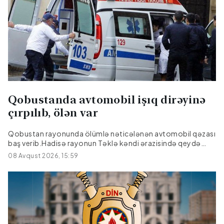
çatdırıram.Bu əlamətdar gündə Sizə möhkəm cansağlığı,
işlərinizdə uğurlar, xalqınıza daim əmin-amanlıq və rifah
arzulayıram".
Qobustanda avtomobil işıq dirəyinə
çırpılıb, ölən var
Qobustan rayonunda ölümlə nəticələnən avtomobil qəzası
baş verib.Hadisə rayonun Təklə kəndi ərazisində qeydə
alınıb."Hyundai" markalı avtomobilin idarəetmədən çıxaraq
08 Avqust 2026, 15:59
işıq dirəyinə çırpılması nəticəsində sürücü, 27 yaşlı Emil
Əmralıyev hadisə yerində ölüb.Faktla bağlı araşdırma
aparılır.