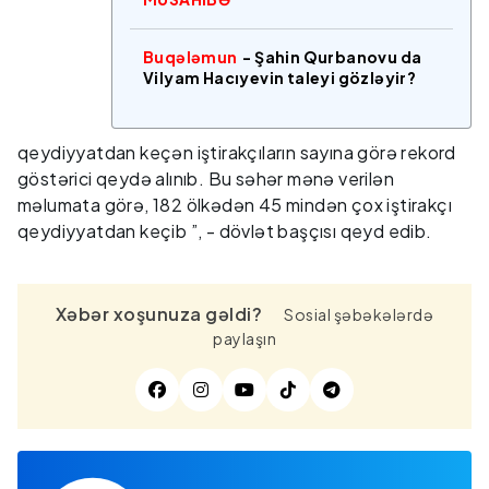
Buqələmun
- Şahin Qurbanovu da
Vilyam Hacıyevin taleyi gözləyir?
qeydiyyatdan keçən iştirakçıların sayına görə rekord
göstərici qeydə alınıb. Bu səhər mənə verilən
məlumata görə, 182 ölkədən 45 mindən çox iştirakçı
qeydiyyatdan keçib ”, - dövlət başçısı qeyd edib.
Xəbər xoşunuza gəldi?
Sosial şəbəkələrdə
paylaşın