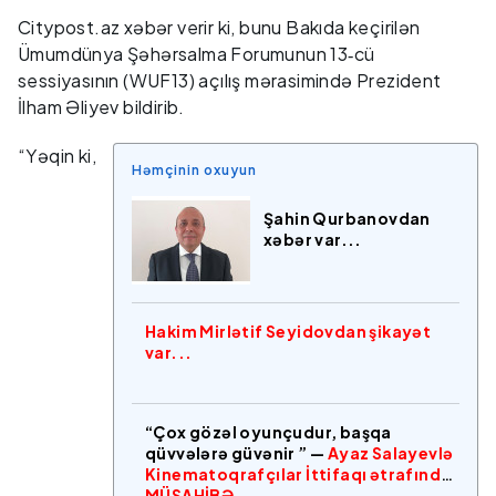
Citypost.az xəbər verir ki, bunu Bakıda keçirilən
Ümumdünya Şəhərsalma Forumunun 13‑cü
sessiyasının (WUF13) açılış mərasimində Prezident
İlham Əliyev bildirib.
“Yəqin ki,
Həmçinin oxuyun
Şahin Qurbanovdan
xəbər var...
Hakim Mirlətif Seyidovdan şikayət
var...
“Çox gözəl oyunçudur, başqa
qüvvələrə güvənir ” —
Ayaz Salayevlə
Kinematoqrafçılar İttifaqı ətrafında
MÜSAHİBƏ