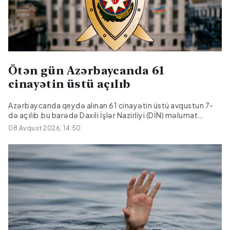
Ötən gün Azərbaycanda 61
cinayətin üstü açılıb
Azərbaycanda qeydə alınan 61 cinayətin üstü avqustun 7-
də açılıb.bu barədə Daxili İşlər Nazirliyi (DİN) məlumat
yayıb.Bildirilib ki, onlardan 17-si əvvəlki dövrlərdən bağlı
08 Avqust 2026, 14:50
qalan cinayətlərdir.