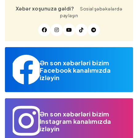
Xəbər xoşunuza gəldi?
Sosial şəbəkələrdə
paylaşın
Ən son xəbərləri bizim
Facebook kanalımızda
izləyin
Ən son xəbərləri bizim
Instagram kanalımızda
izləyin