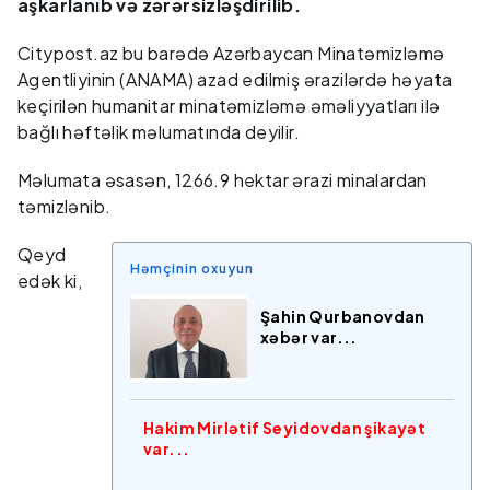
aşkarlanıb və zərərsizləşdirilib.
Citypost.az bu barədə Azərbaycan Minatəmizləmə
Agentliyinin (ANAMA) azad edilmiş ərazilərdə həyata
keçirilən humanitar minatəmizləmə əməliyyatları ilə
bağlı həftəlik məlumatında deyilir.
Məlumata əsasən, 1266.9 hektar ərazi minalardan
təmizlənib.
Qeyd
Həmçinin oxuyun
edək ki,
Şahin Qurbanovdan
xəbər var...
Hakim Mirlətif Seyidovdan şikayət
var...