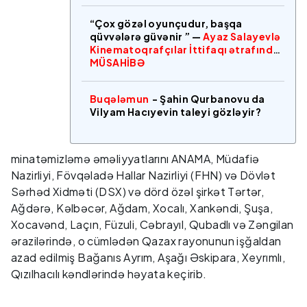
“Çox gözəl oyunçudur, başqa
qüvvələrə güvənir ” —
Ayaz Salayevlə
Kinematoqrafçılar İttifaqı ətrafında
MÜSAHİBƏ
Buqələmun
- Şahin Qurbanovu da
Vilyam Hacıyevin taleyi gözləyir?
minatəmizləmə əməliyyatlarını ANAMA, Müdafiə
Nazirliyi, Fövqəladə Hallar Nazirliyi (FHN) və Dövlət
Sərhəd Xidməti (DSX) və dörd özəl şirkət Tərtər,
Ağdərə, Kəlbəcər, Ağdam, Xocalı, Xankəndi, Şuşa,
Xocavənd, Laçın, Füzuli, Cəbrayıl, Qubadlı və Zəngilan
ərazilərində, o cümlədən Qazax rayonunun işğaldan
azad edilmiş Bağanıs Ayrım, Aşağı Əskipara, Xeyrımlı,
Qızılhacılı kəndlərində həyata keçirib.