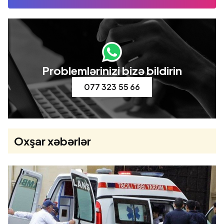
Problemlərinizi bizə bildirin
077 323 55 66
Oxşar xəbərlər