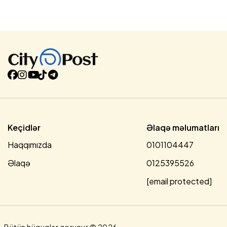
Donald Trampın dəstəyi ilə 2025-ci il avqustun 8-də
Vaşinqtonda keçirilmiş və Azərbaycanla Ermənistan
arasında sülhün bərqərar olmasını təmin etmiş Sülh
Sammitinin birinci ildönümü, habelə Azərbaycan
Respublikası ilə Ermənistan Respublikası arasında Sülh
Sazişinin mətninin ilkin paraflanması münasibətilə fikir
mübadiləsi aparıblar.Tərəflər sülh prosesinin
irəlilədilməsində Prezident Donald Trampın və Amerika
Birləşmiş Ştatları Hökumətinin oynadığı mühüm rolu xüsusi
vurğulayıblar.Tərəflər ötən il ərzində Azərbaycan ilə
Ermənistan arasında münasibətlərin normallaşdırılması
istiqamətində əldə olunmuş irəliləyişi qeyd ediblər.Söhbət
zamanı iki ölkə arasında iqtisadi...
Keçidlər
Əlaqə məlumatları
Haqqımızda
0101104447
Əlaqə
0125395526
[email protected]
Bütün hüquqlar qorunur © 2026