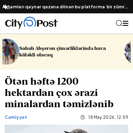
Axşamları qaynar qazana dönən bu platforma bir zümrə
qadınlarla dolu olur...
də hava
16 yaşlı yeniyetmə öldü, yaralı
Yasamalda partlayış
Ötən həftə 1200
hektardan çox ərazi
minalardan təmizlənib
Cəmiyyət
18 May 2026, 12:59