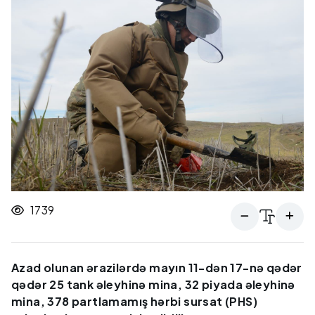
1739
Azad olunan ərazilərdə mayın 11-dən 17-nə qədər
qədər 25 tank əleyhinə mina, 32 piyada əleyhinə
mina, 378 partlamamış hərbi sursat (PHS)