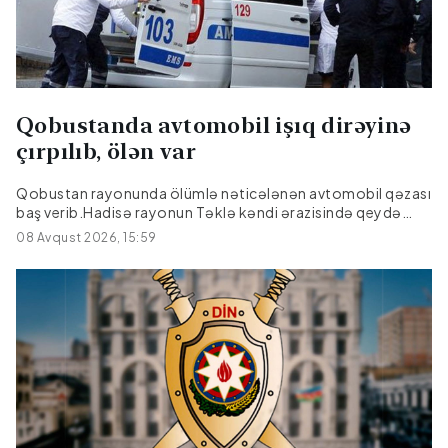
Qobustanda avtomobil işıq dirəyinə
çırpılıb, ölən var
Qobustan rayonunda ölümlə nəticələnən avtomobil qəzası
baş verib.Hadisə rayonun Təklə kəndi ərazisində qeydə
alınıb."Hyundai" markalı avtomobilin idarəetmədən çıxaraq
08 Avqust 2026, 15:59
işıq dirəyinə çırpılması nəticəsində sürücü, 27 yaşlı Emil
Əmralıyev hadisə yerində ölüb.Faktla bağlı araşdırma
aparılır.