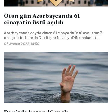
Ötən gün Azərbaycanda 61
cinayətin üstü açılıb
Azərbaycanda qeydə alınan 61 cinayətin üstü avqustun 7-
də açılıb.bu barədə Daxili İşlər Nazirliyi (DİN) məlumat
yayıb.Bildirilib ki, onlardan 17-si əvvəlki dövrlərdən bağlı
08 Avqust 2026, 14:50
qalan cinayətlərdir.