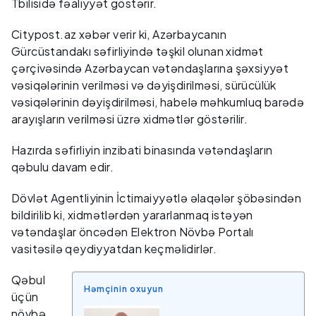
Tbilisidə fəaliyyət göstərir.
Citypost.az xəbər verir ki, Azərbaycanın
Gürcüstandakı səfirliyində təşkil olunan xidmət
çərçivəsində Azərbaycan vətəndaşlarına şəxsiyyət
vəsiqələrinin verilməsi və dəyişdirilməsi, sürücülük
vəsiqələrinin dəyişdirilməsi, habelə məhkumluq barədə
arayışların verilməsi üzrə xidmətlər göstərilir.
Hazırda səfirliyin inzibati binasında vətəndaşların
qəbulu davam edir.
Dövlət Agentliyinin İctimaiyyətlə əlaqələr şöbəsindən
bildirilib ki, xidmətlərdən yararlanmaq istəyən
vətəndaşlar öncədən Elektron Növbə Portalı
vasitəsilə qeydiyyatdan keçməlidirlər.
Qəbul
Həmçinin oxuyun
üçün
növbə