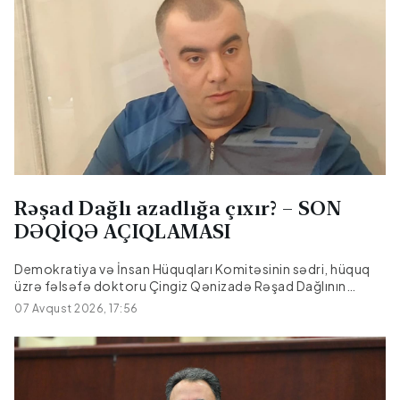
Rəşad Dağlı azadlığa çıxır? – SON
DƏQİQƏ AÇIQLAMASI
Demokratiya və İnsan Hüquqları Komitəsinin sədri, hüquq
üzrə fəlsəfə doktoru Çingiz Qənizadə Rəşad Dağlının
mümkün əfv olunması ilə bağlı səslənən fikirlərə münasibət
07 Avqust 2026, 17:56
bildirib.Citypost.az xəbər verir ki, o, hüquq müdafiəçisi
Novella Cəfəroğlunun açıqlamalarının tam başa
düşülmədiyini deyərək qeyd edib ki, Əfv Məsələləri
Komissiyasının əsas vəzifəsi müraciətləri toplamaq və
dövlət başçısına təqdim etməkdir.Çingiz Qənizadə bildirib