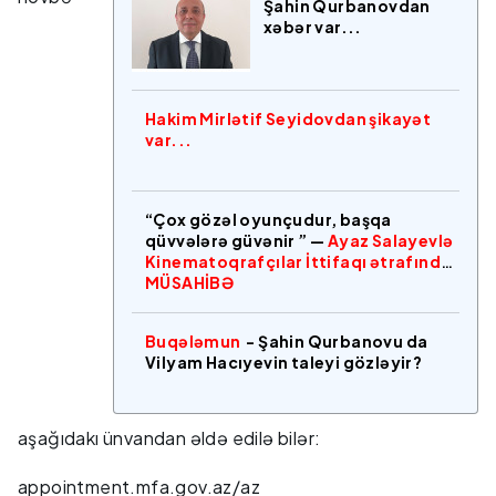
Şahin Qurbanovdan
xəbər var...
Hakim Mirlətif Seyidovdan şikayət
var...
“Çox gözəl oyunçudur, başqa
qüvvələrə güvənir ” —
Ayaz Salayevlə
Kinematoqrafçılar İttifaqı ətrafında
MÜSAHİBƏ
Buqələmun
- Şahin Qurbanovu da
Vilyam Hacıyevin taleyi gözləyir?
aşağıdakı ünvandan əldə edilə bilər:
appointment.mfa.gov.az/az