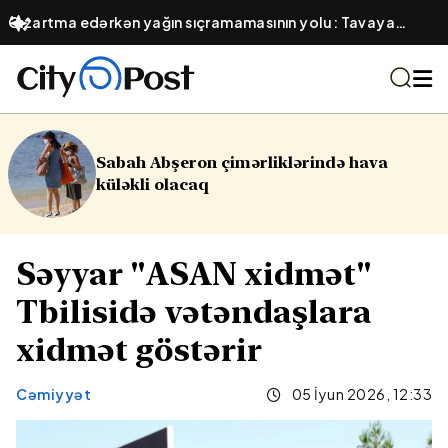
Qızartma edərkən yağın sıçramamasının yolu: Tavaya
atılacaq 1 çimdik maddə
Sabah Abşeron çimərliklərində hava
küləkli olacaq
Səyyar "ASAN xidmət"
Tbilisidə vətəndaşlara
xidmət göstərir
Cəmiyyət
05 İyun 2026, 12:33