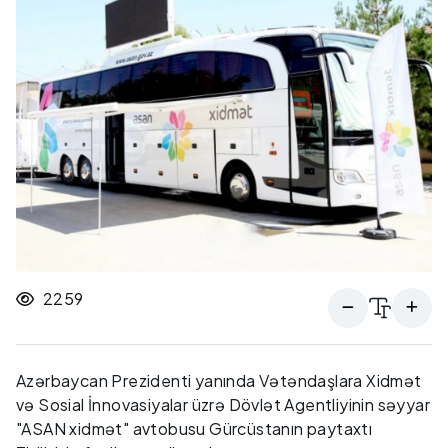
2259
Azərbaycan Prezidenti yanında Vətəndaşlara Xidmət
və Sosial İnnovasiyalar üzrə Dövlət Agentliyinin səyyar
"ASAN xidmət" avtobusu Gürcüstanın paytaxtı