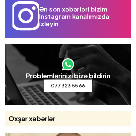
Ən son xəbərləri bizim
Instagram kanalımızda
izləyin
Problemlərinizi bizə bildirin
077 323 55 66
Oxşar xəbərlər