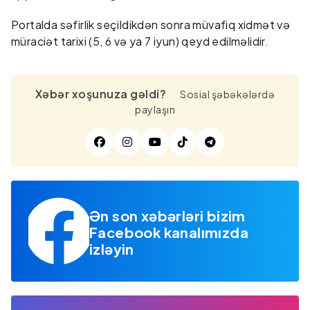
Portalda səfirlik seçildikdən sonra müvafiq xidmət və
müraciət tarixi (5, 6 və ya 7 iyun) qeyd edilməlidir.
Xəbər xoşunuza gəldi?
Sosial şəbəkələrdə
paylaşın
Ən son xəbərləri bizim
Facebook kanalımızda
izləyin