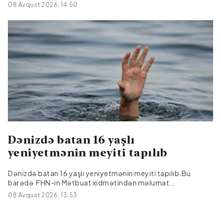
yayıb.Bildirilib ki, onlardan 17-si əvvəlki dövrlərdən bağlı
08 Avqust 2026, 14:50
qalan cinayətlərdir.
Dənizdə batan 16 yaşlı
yeniyetmənin meyiti tapılıb
Dənizdə batan 16 yaşlı yeniyetmənin meyiti tapılıb.Bu
barədə FHN-in Mətbuat xidmətindən məlumat
verilib.Bildirilib ki, iki gün əvvəl Bakı şəhəri, Sabunçu rayonu,
08 Avqust 2026, 13:53
Pirşağı qəsəbəsində ən yaxın sularda xilasetmə
məntəqəsindən 2 km aralı dənizdə nəzarətsiz ərazidə
batan 2010-cu il təvəllüdlü Seyidəmirov Asiman Elaqif