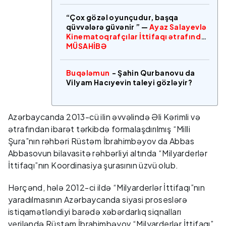
“Çox gözəl oyunçudur, başqa
qüvvələrə güvənir ” —
Ayaz Salayevlə
Kinematoqrafçılar İttifaqı ətrafında
MÜSAHİBƏ
Buqələmun
- Şahin Qurbanovu da
Vilyam Hacıyevin taleyi gözləyir?
Azərbaycanda 2013-cü ilin əvvəlində Əli Kərimli və
ətrafından ibarət tərkibdə formalaşdırılmış “Milli
Şura”nın rəhbəri Rüstəm İbrahimbəyov da Abbas
Abbasovun bilavasitə rəhbərliyi altında “Milyarderlər
İttifaqı”nın Koordinasiya şurasının üzvü olub.
Hərçənd, hələ 2012-ci ildə “Milyarderlər İttifaqı”nın
yaradılmasının Azərbaycanda siyasi proseslərə
istiqamətləndiyi barədə xəbərdarlıq siqnalları
veriləndə Rüstəm İbrahimbəyov “Milyarderlər İttifaqı”