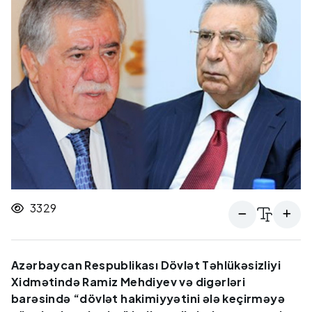
3329
Azərbaycan Respublikası Dövlət Təhlükəsizliyi
Xidmətində Ramiz Mehdiyev və digərləri
barəsində “dövlət hakimiyyətini ələ keçirməyə