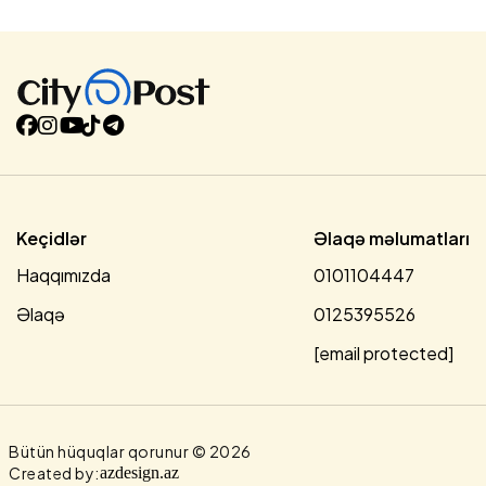
oğlunun meyiti Fövqəladə Hallar Nazirliyinin Kiçikhəcmli
Gəmilərə Nəzarət və Sularda Xilasetmə Dövlət Xidmətinin
dalğıcları tərəfindən suda tapılıb çıxarılaraq aidiyyəti üzrə
təhvil verilib....
Keçidlər
Əlaqə məlumatları
Haqqımızda
0101104447
Əlaqə
0125395526
[email protected]
Bütün hüquqlar qorunur © 2026
Created by:
azdesign.az