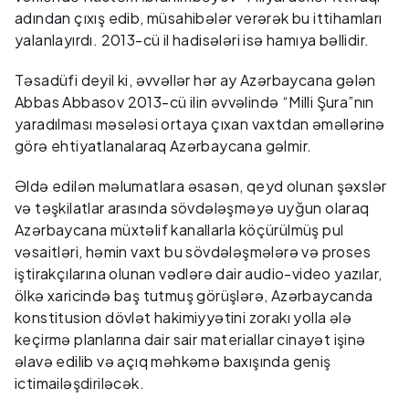
adından çıxış edib, müsahibələr verərək bu ittihamları
yalanlayırdı. 2013-cü il hadisələri isə hamıya bəllidir.
Təsadüfi deyil ki, əvvəllər hər ay Azərbaycana gələn
Abbas Abbasov 2013-cü ilin əvvəlində “Milli Şura”nın
yaradılması məsələsi ortaya çıxan vaxtdan əməllərinə
görə ehtiyatlanalaraq Azərbaycana gəlmir.
Əldə edilən məlumatlara əsasən, qeyd olunan şəxslər
və təşkilatlar arasında sövdələşməyə uyğun olaraq
Azərbaycana müxtəlif kanallarla köçürülmüş pul
vəsaitləri, həmin vaxt bu sövdələşmələrə və proses
iştirakçılarına olunan vədlərə dair audio-video yazılar,
ölkə xaricində baş tutmuş görüşlərə, Azərbaycanda
konstitusion dövlət hakimiyyətini zorakı yolla ələ
keçirmə planlarına dair sair materiallar cinayət işinə
əlavə edilib və açıq məhkəmə baxışında geniş
ictimailəşdiriləcək.