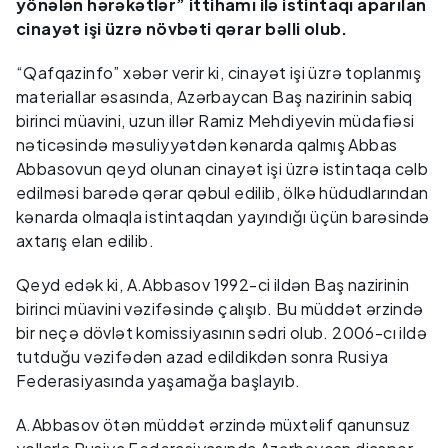
yönələn hərəkətlər” ittihamı ilə istintaqı aparılan
cinayət işi üzrə növbəti qərar bəlli olub.
“Qafqazinfo” xəbər verir ki, cinayət işi üzrə toplanmış
materiallar əsasında, Azərbaycan Baş nazirinin sabiq
birinci müavini, uzun illər Ramiz Mehdiyevin müdafiəsi
nəticəsində məsuliyyətdən kənarda qalmış Abbas
Abbasovun qeyd olunan cinayət işi üzrə istintaqa cəlb
edilməsi barədə qərar qəbul edilib, ölkə hüdudlarından
kənarda olmaqla istintaqdan yayındığı üçün barəsində
axtarış elan edilib.
Qeyd edək ki, A.Abbasov 1992-ci ildən Baş nazirinin
birinci müavini vəzifəsində çalışıb. Bu müddət ərzində
bir neçə dövlət komissiyasının sədri olub. 2006-cı ildə
tutduğu vəzifədən azad edildikdən sonra Rusiya
Federasiyasında yaşamağa başlayıb.
A.Abbasov ötən müddət ərzində müxtəlif qanunsuz