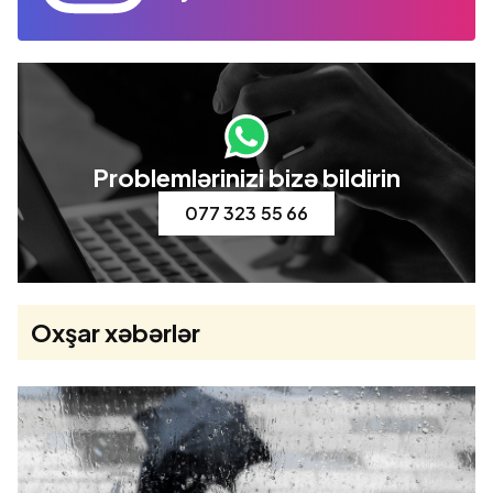
Problemlərinizi bizə bildirin
077 323 55 66
Oxşar xəbərlər