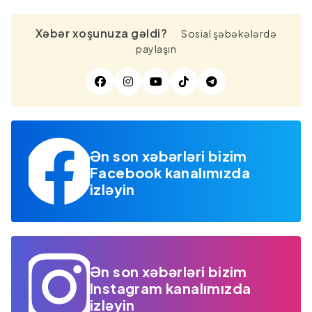
Xəbər xoşunuza gəldi?
Sosial şəbəkələrdə
paylaşın
Ən son xəbərləri bizim
Facebook kanalımızda
izləyin
Ən son xəbərləri bizim
Instagram kanalımızda
izləyin