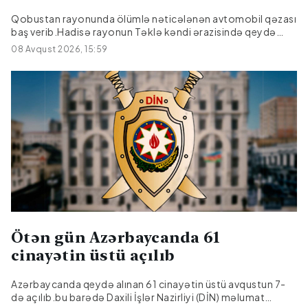
Qobustan rayonunda ölümlə nəticələnən avtomobil qəzası
baş verib.Hadisə rayonun Təklə kəndi ərazisində qeydə
alınıb."Hyundai" markalı avtomobilin idarəetmədən çıxaraq
08 Avqust 2026, 15:59
işıq dirəyinə çırpılması nəticəsində sürücü, 27 yaşlı Emil
Əmralıyev hadisə yerində ölüb.Faktla bağlı araşdırma
aparılır.
Ötən gün Azərbaycanda 61
cinayətin üstü açılıb
Azərbaycanda qeydə alınan 61 cinayətin üstü avqustun 7-
də açılıb.bu barədə Daxili İşlər Nazirliyi (DİN) məlumat