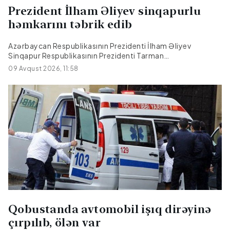
Prezident İlham Əliyev sinqapurlu
həmkarını təbrik edib
Azərbaycan Respublikasının Prezidenti İlham Əliyev
Sinqapur Respublikasının Prezidenti Tarman
Şanmuqaratnamı milli bayram münasibətilə təbrik
09 Avqust 2026, 11:58
edib.CityPost.az xəbər verir ki, təbrikdə deyilir:"Hörmətli
cənab Prezident,Sinqapur Respublikasının milli bayramı
münasibətilə Sizə və Sizin simanızda bütün xalqınıza öz
adımdan və Azərbaycan xalqı adından səmimi təbriklərimi
çatdırıram.Bu əlamətdar gündə Sizə möhkəm cansağlığı,
işlərinizdə uğurlar, xalqınıza daim əmin-amanlıq və rifah
arzulayıram".
Qobustanda avtomobil işıq dirəyinə
çırpılıb, ölən var