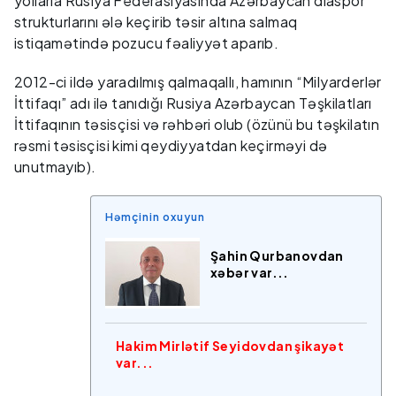
yollarla Rusiya Federasiyasında Azərbaycan diaspor
strukturlarını ələ keçirib təsir altına salmaq
istiqamətində pozucu fəaliyyət aparıb.
2012-ci ildə yaradılmış qalmaqallı, hamının “Milyarderlər
İttifaqı” adı ilə tanıdığı Rusiya Azərbaycan Təşkilatları
İttifaqının təsisçisi və rəhbəri olub (özünü bu təşkilatın
rəsmi təsisçisi kimi qeydiyyatdan keçirməyi də
unutmayıb).
Həmçinin oxuyun
Şahin Qurbanovdan
xəbər var...
Hakim Mirlətif Seyidovdan şikayət
var...