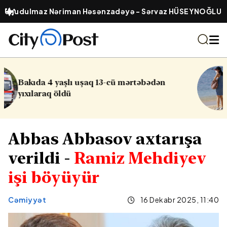
Unudulmaz Nəriman Həsənzadəyə - Sərvaz HÜSEYNOĞLU
dən
Sabah Abşeron çimərliklərində ha
küləkli olacaq
Abbas Abbasov axtarışa
verildi -
Ramiz Mehdiyev
işi böyüyür
Cəmiyyət
16 Dekabr 2025, 11:40