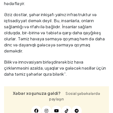
hədəfləyir.
Əziz dostlar, şəhər inkişafı yalnız infrastruktur və
iqtisadiyyat demək deyil. Bu, insanlarla, onların
sağlamlığı və rifahı ilə bağlıdır. İnsanlar sağlam
olduqda, bir-birinə və təbiətə qarşı daha qayğıkeş
olurlar. Təmiz havaya sərmayə qoymaq həm də daha
dinc və dayanıqlı gələcəyə sərmayə qoymaq
deməkdir.
Bilik və innovasiyanı birləşdirərək biz hava
çirklənməsini azalda, uşaqlar və gələcək nəsillər üçün
daha təmiz şəhərlər qura bilərik”.
Xəbər xoşunuza gəldi?
Sosial şəbəkələrdə
paylaşın