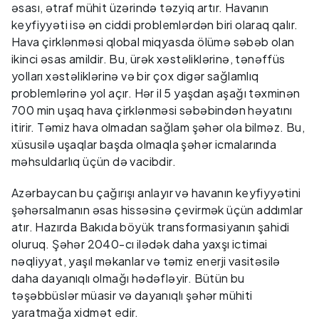
əsası, ətraf mühit üzərində təzyiq artır. Havanın
keyfiyyəti isə ən ciddi problemlərdən biri olaraq qalır.
Hava çirklənməsi qlobal miqyasda ölümə səbəb olan
ikinci əsas amildir. Bu, ürək xəstəliklərinə, tənəffüs
yolları xəstəliklərinə və bir çox digər sağlamlıq
problemlərinə yol açır. Hər il 5 yaşdan aşağı təxminən
700 min uşaq hava çirklənməsi səbəbindən həyatını
itirir. Təmiz hava olmadan sağlam şəhər ola bilməz. Bu,
xüsusilə uşaqlar başda olmaqla şəhər icmalarında
məhsuldarlıq üçün də vacibdir.
Azərbaycan bu çağırışı anlayır və havanın keyfiyyətini
şəhərsalmanın əsas hissəsinə çevirmək üçün addımlar
atır. Hazırda Bakıda böyük transformasiyanın şahidi
oluruq. Şəhər 2040-cı ilədək daha yaxşı ictimai
nəqliyyat, yaşıl məkanlar və təmiz enerji vasitəsilə
daha dayanıqlı olmağı hədəfləyir. Bütün bu
təşəbbüslər müasir və dayanıqlı şəhər mühiti
yaratmağa xidmət edir.