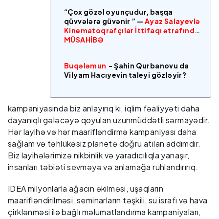
“Çox gözəl oyunçudur, başqa
qüvvələrə güvənir ” —
Ayaz Salayevlə
Kinematoqrafçılar İttifaqı ətrafında
MÜSAHİBƏ
Buqələmun
- Şahin Qurbanovu da
Vilyam Hacıyevin taleyi gözləyir?
kampaniyasında biz anlayırıq ki, iqlim fəaliyyəti daha
dayanıqlı gələcəyə qoyulan uzunmüddətli sərmayədir.
Hər layihə və hər maarifləndirmə kampaniyası daha
sağlam və təhlükəsiz planetə doğru atılan addımdır.
Biz layihələrimizə nikbinlik və yaradıcılıqla yanaşır,
insanları təbiəti sevməyə və anlamağa ruhlandırırıq.
IDEA milyonlarla ağacın əkilməsi, uşaqların
maarifləndirilməsi, seminarların təşkili, su israfı və hava
çirklənməsi ilə bağlı məlumatlandırma kampaniyaları,