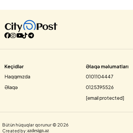
Ümumiyyətlə, konkret tarixi şəxsiyyət adına da istinad
etməmişəm. Sadəcə Azərbaycan dövlətinin quruluş
fəlsəfəsi ilə bağlı fikirlərimi bölüşmüşəm. Bir də Səfəvi
soyadlı bir iranlı generalın açıqlamasına münasibət
bildirmişəm. Deyirdi ki, müasir İran dövlətinin əsasını Səfəvi
ideologiyası təşkil edir, mən də onun doğru olduğunu
bildirmişəm. Çünki Konstitusiyalarda yer aldığı kimi müasir
Azərbaycan dövləti dünyəvi, İran dövləti isə Cəfəri
məzhəbi təməlində qurulan dövlətdir. Həm də qeyd
etmişəm...
Keçidlər
Əlaqə məlumatları
Haqqımızda
0101104447
Əlaqə
0125395526
[email protected]
Bütün hüquqlar qorunur © 2026
Created by:
azdesign.az