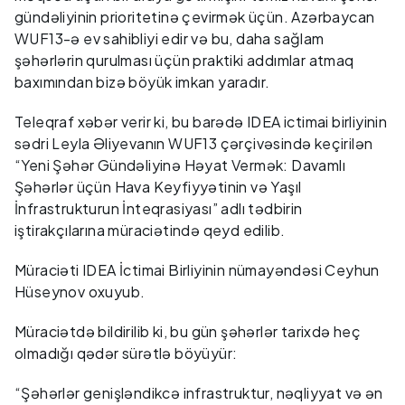
gündəliyinin prioritetinə çevirmək üçün. Azərbaycan
WUF13-ə ev sahibliyi edir və bu, daha sağlam
şəhərlərin qurulması üçün praktiki addımlar atmaq
baxımından bizə böyük imkan yaradır.
Teleqraf xəbər verir ki, bu barədə IDEA ictimai birliyinin
sədri Leyla Əliyevanın WUF13 çərçivəsində keçirilən
“Yeni Şəhər Gündəliyinə Həyat Vermək: Davamlı
Şəhərlər üçün Hava Keyfiyyətinin və Yaşıl
İnfrastrukturun İnteqrasiyası” adlı tədbirin
iştirakçılarına müraciətində qeyd edilib.
Müraciəti IDEA İctimai Birliyinin nümayəndəsi Ceyhun
Hüseynov oxuyub.
Müraciətdə bildirilib ki, bu gün şəhərlər tarixdə heç
olmadığı qədər sürətlə böyüyür:
“Şəhərlər genişləndikcə infrastruktur, nəqliyyat və ən