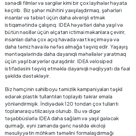
sənədli filmlər və sərgilər kimi bir çox layihələr həyata
keçirib. Biz şəhər mühitini yaxşılaşdırmaq, şəhərləri
insanlar və təbiət üçün daha əlverişli etmək
istiqamətində çalışırıq. IDEA həyətləri daha yaşıl və
bütün nəsillər üçün əlçatan ictimai məkanlara çevirir,
insanları daha çox açıq havada vaxt keçirməyə və
daha təmiz hava ilə nəfəs almağa təşviq edir. Yaşayış
məntəqələrində daha dayanıqlı məhəllələr yaratmaq
üçün yaşıl baryerlər quraşdırılır. IDEA velosiped
istifadəsini təşviq etməklə dayanıqlı nəqliyyatı da fəal
şəkildə dəstəkləyir.
Biz həmçinin sahilboyu təmizlik kampaniyaları təşkil
edərək plastik tullantıları toplayıb təkrar emala
yönləndirmişik. İndiyədək 120 tondan çox tullantı
toplanaraq utilizasiya olunub. Bu və digər
təşəbbüslərlə IDEA daha sağlam və yaşıl gələcək
qurmağı, eyni zamanda gənc nəsildə ekoloji
məsuliyyətin möhkəm təməlini formalaşdırmağı