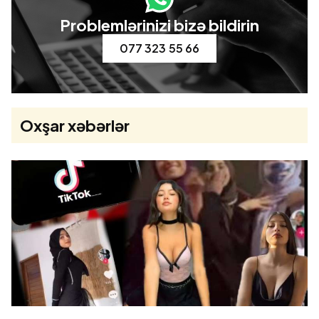
Problemlərinizi bizə bildirin
077 323 55 66
Oxşar xəbərlər