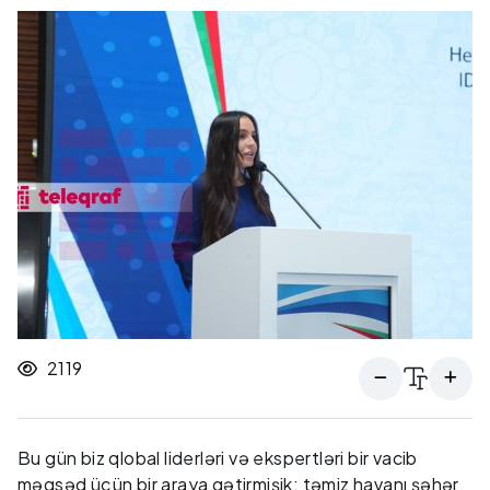
2119
Bu gün biz qlobal liderləri və ekspertləri bir vacib
məqsəd üçün bir araya gətirmişik: təmiz havanı şəhər