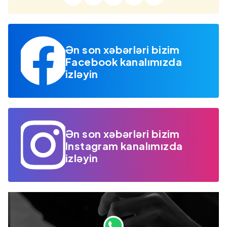
Ən son xəbərləri bizim
Facebook kanalımızda
izləyin
Ən son xəbərləri bizim
Instagram kanalımızda
izləyin