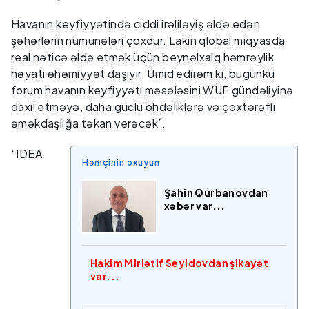
Havanın keyfiyyətində ciddi irəliləyiş əldə edən
şəhərlərin nümunələri çoxdur. Lakin qlobal miqyasda
real nəticə əldə etmək üçün beynəlxalq həmrəylik
həyati əhəmiyyət daşıyır. Ümid edirəm ki, bugünkü
forum havanın keyfiyyəti məsələsini WUF gündəliyinə
daxil etməyə, daha güclü öhdəliklərə və çoxtərəfli
əməkdaşlığa təkan verəcək”.
“IDEA
Həmçinin oxuyun
Şahin Qurbanovdan
xəbər var...
Hakim Mirlətif Seyidovdan şikayət
var...