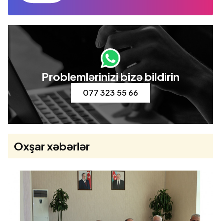
Problemlərinizi bizə bildirin
077 323 55 66
Oxşar xəbərlər