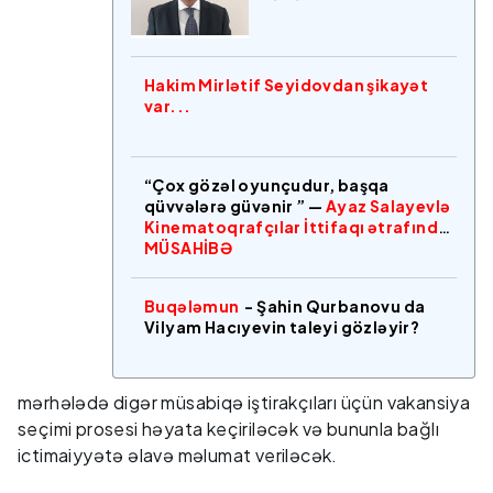
Hakim Mirlətif Seyidovdan şikayət
var...
“Çox gözəl oyunçudur, başqa
qüvvələrə güvənir ” —
Ayaz Salayevlə
Kinematoqrafçılar İttifaqı ətrafında
MÜSAHİBƏ
Buqələmun
- Şahin Qurbanovu da
Vilyam Hacıyevin taleyi gözləyir?
mərhələdə digər müsabiqə iştirakçıları üçün vakansiya
seçimi prosesi həyata keçiriləcək və bununla bağlı
ictimaiyyətə əlavə məlumat veriləcək.