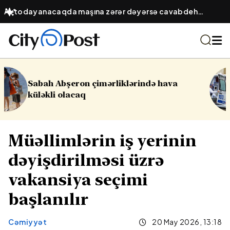
Avtodayanacaqda maşına zərər dəyərsə cavabdeh
kimdir? – Obyekt sahibinin hüquqi öhdəliyi
ərində hava
16 yaşlı yeniyetmə öldü, ya
Yasamalda partlayış
Müəllimlərin iş yerinin
dəyişdirilməsi üzrə
vakansiya seçimi
başlanılır
Cəmiyyət
20 May 2026, 13:18