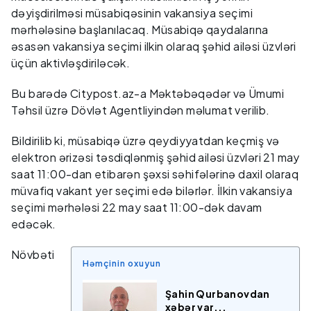
dəyişdirilməsi müsabiqəsinin vakansiya seçimi
mərhələsinə başlanılacaq. Müsabiqə qaydalarına
əsasən vakansiya seçimi ilkin olaraq şəhid ailəsi üzvləri
üçün aktivləşdiriləcək.
Bu barədə Citypost.az-a Məktəbəqədər və Ümumi
Təhsil üzrə Dövlət Agentliyindən məlumat verilib.
Bildirilib ki, müsabiqə üzrə qeydiyyatdan keçmiş və
elektron ərizəsi təsdiqlənmiş şəhid ailəsi üzvləri 21 may
saat 11:00-dan etibarən şəxsi səhifələrinə daxil olaraq
müvafiq vakant yer seçimi edə bilərlər. İlkin vakansiya
seçimi mərhələsi 22 may saat 11:00-dək davam
edəcək.
Növbəti
Həmçinin oxuyun
Şahin Qurbanovdan
xəbər var...