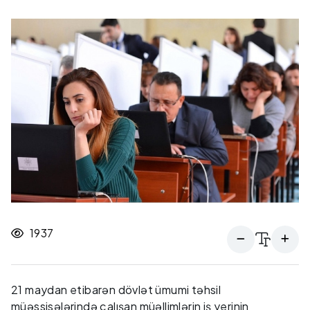
1937
21 maydan etibarən dövlət ümumi təhsil
müəssisələrində çalışan müəllimlərin iş yerinin