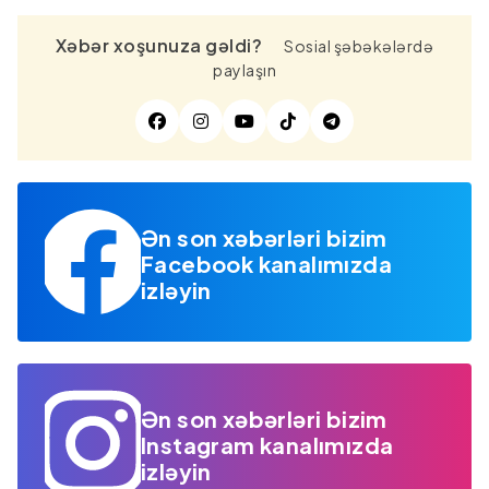
Xəbər xoşunuza gəldi?
Sosial şəbəkələrdə
paylaşın
Ən son xəbərləri bizim
Facebook kanalımızda
izləyin
Ən son xəbərləri bizim
Instagram kanalımızda
izləyin