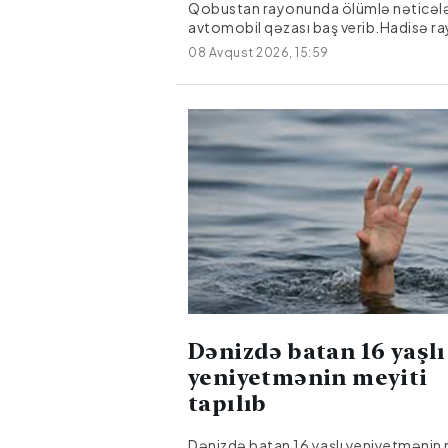
Qobustan rayonunda ölümlə nəticəl
avtomobil qəzası baş verib.Hadisə r
Təklə kəndi ərazisində qeydə
08 Avqust 2026, 15:59
alınıb."Hyundai" markalı avtomobilin
idarəetmədən çıxaraq işıq dirəyinə
çırpılması nəticəsində sürücü, 27 yaşl
Əmralıyev hadisə yerində ölüb.Faktla
araşdırma aparılır.
Dənizdə batan 16 yaşlı
yeniyetmənin meyiti
tapılıb
Dənizdə batan 16 yaşlı yeniyetmənin 