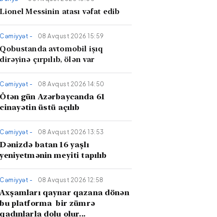
Lionel Messinin atası vəfat edib
Cəmiyyət -
08 Avqust 2026 15:59
Qobustanda avtomobil işıq
dirəyinə çırpılıb, ölən var
Cəmiyyət -
08 Avqust 2026 14:50
Ötən gün Azərbaycanda 61
cinayətin üstü açılıb
Cəmiyyət -
08 Avqust 2026 13:53
Dənizdə batan 16 yaşlı
yeniyetmənin meyiti tapılıb
Cəmiyyət -
08 Avqust 2026 12:58
Axşamları qaynar qazana dönən
bu platforma bir zümrə
qadınlarla dolu olur...