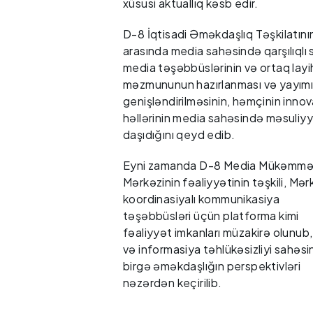
xüsusi aktuallıq kəsb edir.
D-8 İqtisadi Əməkdaşlıq Təşkilatını
arasında media sahəsində qarşılıqlı 
media təşəbbüslərinin və ortaq layih
məzmununun hazırlanması və yayımı
genişləndirilməsinin, həmçinin innov
həllərinin media sahəsində məsuliyy
daşıdığını qeyd edib.
Eyni zamanda D-8 Media Mükəmməl
Mərkəzinin fəaliyyətinin təşkili, Mər
koordinasiyalı kommunikasiya
təşəbbüsləri üçün platforma kimi
fəaliyyət imkanları müzakirə olunub
və informasiya təhlükəsizliyi sahəs
birgə əməkdaşlığın perspektivləri
nəzərdən keçirilib.