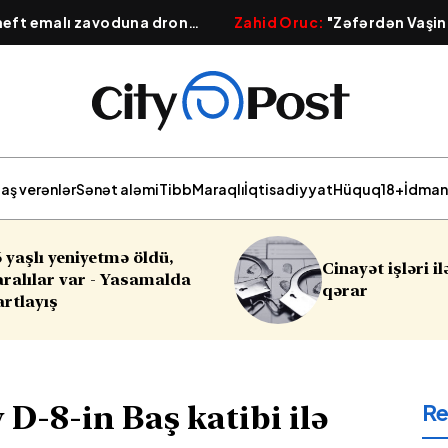
 neft emalı zavoduna dron
Zahid Oruc:
"Zəfərdən Vaşin
 güclü yanğın başlayıb
Qafqazın yeni geosiyasi xərit
aş verənlər
Sənət aləmi
Tibb
Maraqlı
İqtisadiyyat
Hüquq
18+
İdman
Cinayət işləri ilə bağlı vacib
Sabahın hava
qərar
R
D-8-in Baş katibi ilə