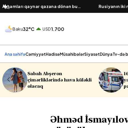
Axşamları qaynar qazana dönən bu
Rusiyanın iki
platforma bir zümrə qadınlarla dolu
hücumu olub,
olur...
32°C
1.700
Baku
USD
Ana səhifə
Cəmiyyət
Hadisə
Müsahibələr
Siyasət
Dünya
Tv-də b
16 yaşlı yeniyetmə öldü,
i
yaralılar var - Yasamalda
partlayış
Əhməd İsmayılov 