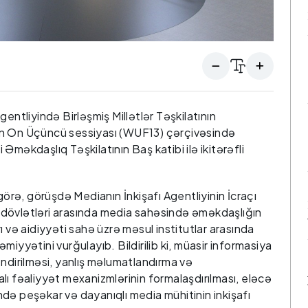
entliyində Birləşmiş Millətlər Təşkilatının
On Üçüncü sessiyası (WUF13) çərçivəsində
Əməkdaşlıq Təşkilatının Baş katibi ilə ikitərəfli
rə, görüşdə Medianın İnkişafı Agentliyinin İcraçı
dövlətləri arasında media sahəsində əməkdaşlığın
ı və aidiyyəti sahə üzrə məsul institutlar arasında
iyyətini vurğulayıb. Bildirilib ki, müasir informasiya
əndirilməsi, yanlış məlumatlandırma və
lı fəaliyyət mexanizmlərinin formalaşdırılması, eləcə
də peşəkar və dayanıqlı media mühitinin inkişafı