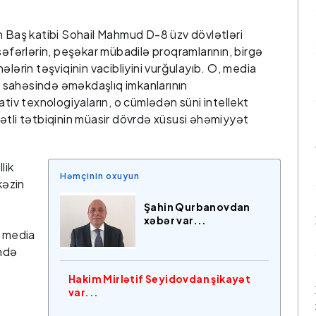
n Baş katibi Sohail Mahmud D-8 üzv dövlətləri
səfərlərin, peşəkar mübadilə proqramlarının, birgə
ələrin təşviqinin vacibliyini vurğulayıb. O, media
 sahəsində əməkdaşlıq imkanlarının
ativ texnologiyaların, o cümlədən süni intellekt
ətli tətbiqinin müasir dövrdə xüsusi əhəmiyyət
lik
Həmçinin oxuyun
kəzin
Şahin Qurbanovdan
xəbər var...
, media
ində
Hakim Mirlətif Seyidovdan şikayət
var...