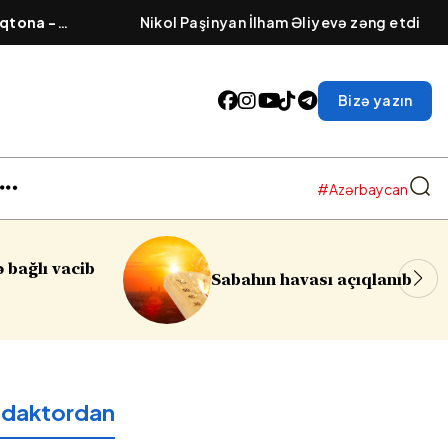
qtona -
Nikol Paşinyan İlham Əliyevə zəng etdi
əsi cızılır”..
Bizə yazın
#Azərbaycan
Sumqayıtda azyaşlıya qar
sı açıqlanıb
soyğunçuluq edilib
edaktordan