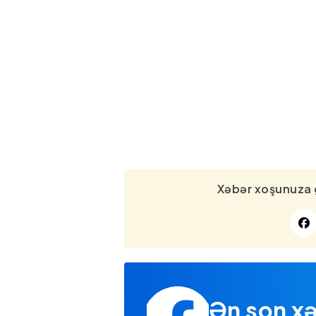
Xəbər xoşunuza 
Ən son xə