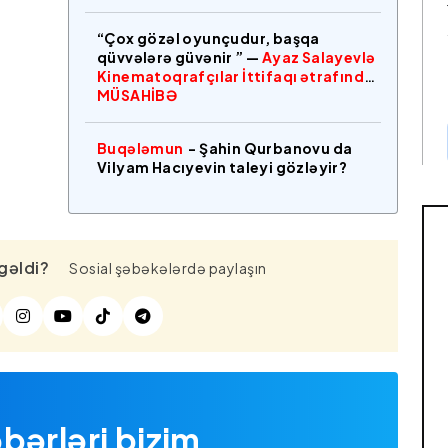
“Çox gözəl oyunçudur, başqa
qüvvələrə güvənir ” —
Ayaz Salayevlə
Kinematoqrafçılar İttifaqı ətrafında
MÜSAHİBƏ
Buqələmun
- Şahin Qurbanovu da
Vilyam Hacıyevin taleyi gözləyir?
gəldi?
Sosial şəbəkələrdə paylaşın
bərləri bizim