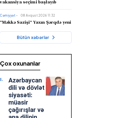
vakansiya seçimi başlayıb
Cəmiyyət -
08 Avqust 2026 11:32
“Məkkə Sazişi” Yaxın Şərqdə yeni
güc xətti yaradır –
İran niyə
narahatdır?
Bütün xəbərlər
Söz adamı -
08 Avqust 2026 10:36
"Qaçaq Süleyman" romanı tarixi-
bədii nəsrimizin dəyərli nümunəsi
Çox oxunanlar
kimi
Azərbaycan
Cəmiyyət -
08 Avqust 2026 10:34
Fazil Mustafadan hadisə kimi
dili və dövlət
MÜSAHİBƏ: “Onlar səadəti
siyasəti:
Mehdinin zühurunda axtarır”
müasir
çağırışlar və
Cəmiyyət -
07 Avqust 2026 18:45
ana dilinin
“Veteranlara qayğı dövlət