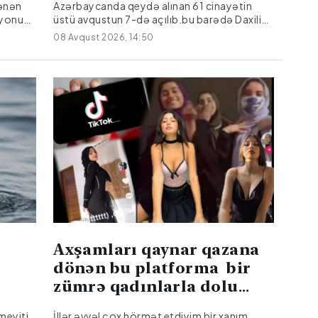
ənən
Azərbaycanda qeydə alınan 61 cinayətin
ayonun
üstü avqustun 7-də açılıb.bu barədə Daxili
İşlər Nazirliyi (DİN) məlumat yayıb.Bildirilib ki,
08 Avqust 2026, 14:50
onlardan 17-si əvvəlki dövrlərdən bağlı qalan
cinayətlərdir.
ı Emil
 bağlı
Axşamları qaynar qazana
dönən bu platforma bir
zümrə qadınlarla dolu
olur...
meyiti
İllər əvvəl çox hörmət etdiyim bir xanım