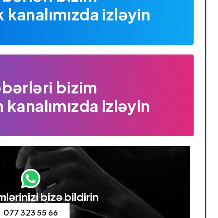
kanalımızda izləyin
bərləri bizim
 kanalımızda izləyin
lərinizi bizə bildirin
077 323 55 66