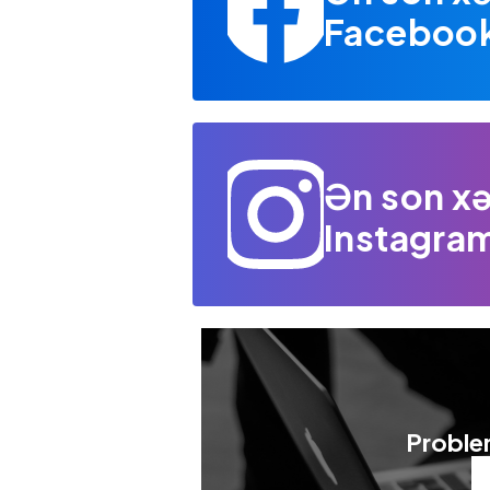
Facebook 
Ən son xə
Instagram
Problem