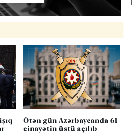
işıq
Ötən gün Azərbaycanda 61
var
cinayətin üstü açılıb