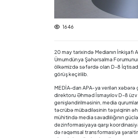
1646
20 may tarixində Medianın İnkişafı Ag
Ümumdünya Şəhərsalma Forumunun 
ölkəmizdə səfərdə olan D-8 İqtisadi 
görüş keçirilib.
MEDİA-dan APA-ya verilən xəbərə gö
direktoru Əhməd İsmayılov D-8 üzv 
genişləndirilməsinin, media qurumlar
təcrübə mübadiləsinin təşviqinin əhəm
mühitində media savadlılığının gücl
dezinformasiyaya qarşı koordinasiya
də rəqəmsal transformasiya şəraitin