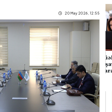
20 May 2026, 12:55
 neft emalı
Müəllimlərin faktiki
on hücumu
yaşayış rayonuna uyğun
anğın
olaraq vakansiya seçimi
başlayıb