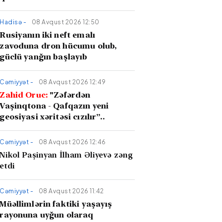
Hadisə -
08 Avqust 2026 12:50
Rusiyanın iki neft emalı
zavoduna dron hücumu olub,
güclü yanğın başlayıb
Cəmiyyət -
08 Avqust 2026 12:49
Zahid Oruc:
"Zəfərdən
Vaşinqtona - Qafqazın yeni
geosiyasi xəritəsi cızılır”..
Cəmiyyət -
08 Avqust 2026 12:46
Nikol Paşinyan İlham Əliyevə zəng
etdi
Cəmiyyət -
08 Avqust 2026 11:42
Müəllimlərin faktiki yaşayış
rayonuna uyğun olaraq