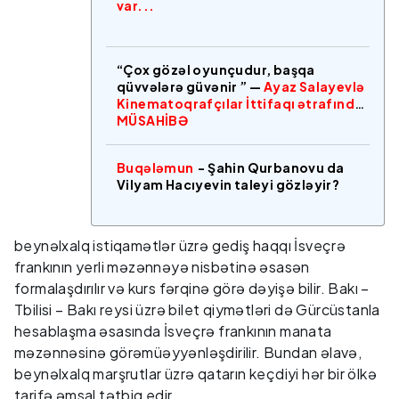
var...
“Çox gözəl oyunçudur, başqa
qüvvələrə güvənir ” —
Ayaz Salayevlə
Kinematoqrafçılar İttifaqı ətrafında
MÜSAHİBƏ
Buqələmun
- Şahin Qurbanovu da
Vilyam Hacıyevin taleyi gözləyir?
beynəlxalq istiqamətlər üzrə gediş haqqı İsveçrə
frankının yerli məzənnəyə nisbətinə əsasən
formalaşdırılır və kurs fərqinə görə dəyişə bilir. Bakı –
Tbilisi – Bakı reysi üzrə bilet qiymətləri də Gürcüstanla
hesablaşma əsasında İsveçrə frankının manata
məzənnəsinə görəmüəyyənləşdirilir. Bundan əlavə,
beynəlxalq marşrutlar üzrə qatarın keçdiyi hər bir ölkə
tarifə əmsal tətbiq edir.