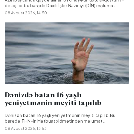
də açılıb.bu barədə Daxili İşlər Nazirliyi (DİN) məlumat
yayıb.Bildirilib ki, onlardan 17-si əvvəlki dövrlərdən bağlı
08 Avqust 2026, 14:50
qalan cinayətlərdir.
Dənizdə batan 16 yaşlı
yeniyetmənin meyiti tapılıb
Dənizdə batan 16 yaşlı yeniyetmənin meyiti tapılıb.Bu
barədə FHN-in Mətbuat xidmətindən məlumat
verilib.Bildirilib ki, iki gün əvvəl Bakı şəhəri, Sabunçu rayonu,
08 Avqust 2026, 13:53
Pirşağı qəsəbəsində ən yaxın sularda xilasetmə