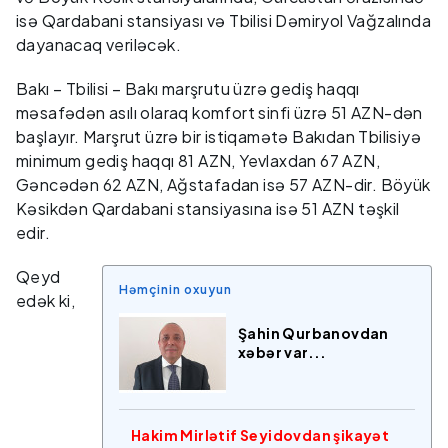
isə Qardabani stansiyası və Tbilisi Dəmiryol Vağzalında
dayanacaq veriləcək.
Bakı – Tbilisi – Bakı marşrutu üzrə gediş haqqı
məsafədən asılı olaraq komfort sinfi üzrə 51 AZN-dən
başlayır. Marşrut üzrə bir istiqamətə Bakıdan Tbilisiyə
minimum gediş haqqı 81 AZN, Yevlaxdan 67 AZN,
Gəncədən 62 AZN, Ağstafadan isə 57 AZN-dir. Böyük
Kəsikdən Qardabani stansiyasına isə 51 AZN təşkil
edir.
Qeyd
Həmçinin oxuyun
edək ki,
Şahin Qurbanovdan
xəbər var...
Hakim Mirlətif Seyidovdan şikayət