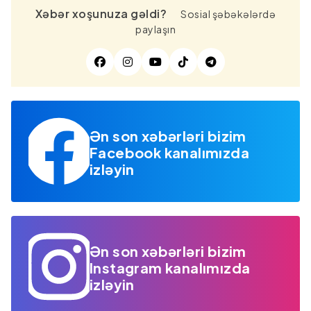
Xəbər xoşunuza gəldi?
Sosial şəbəkələrdə
paylaşın
Ən son xəbərləri bizim
Facebook kanalımızda
izləyin
Ən son xəbərləri bizim
Instagram kanalımızda
izləyin