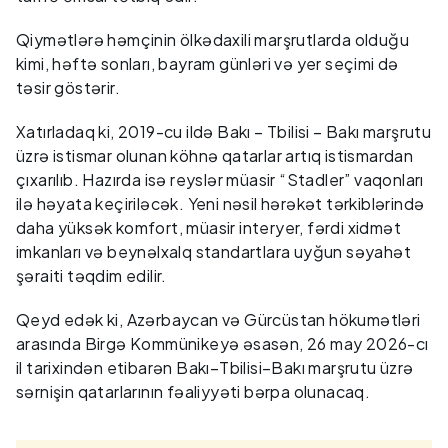
Qiymətlərə həmçinin ölkədaxili marşrutlarda olduğu
kimi, həftə sonları, bayram günləri və yer seçimi də
təsir göstərir.
Xatırladaq ki, 2019-cu ildə Bakı – Tbilisi – Bakı marşrutu
üzrə istismar olunan köhnə qatarlar artıq istismardan
çıxarılıb. Hazırda isə reyslər müasir “Stadler” vaqonları
ilə həyata keçiriləcək. Yeni nəsil hərəkət tərkiblərində
daha yüksək komfort, müasir interyer, fərdi xidmət
imkanları və beynəlxalq standartlara uyğun səyahət
şəraiti təqdim edilir.
Qeyd edək ki, Azərbaycan və Gürcüstan hökumətləri
arasında Birgə Kommünikeyə əsasən, 26 may 2026-cı
il tarixindən etibarən Bakı–Tbilisi–Bakı marşrutu üzrə
sərnişin qatarlarının fəaliyyəti bərpa olunacaq.