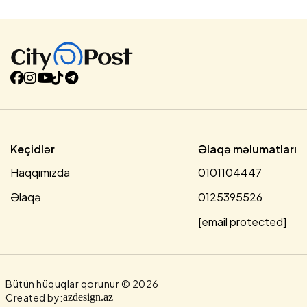
Nənə bir müddət ərindən məktub alsa da, geridə qalan vaxtı
heç bir xəbər gəlmir. 1945-ci ildə müharibə bitir. Yenə də
kişinin nə öldü, nə də qaldı xəbəri gəlir. Qohum - əqraba
daha əlini üzür ki, müharibədə ya həlak olub, ya da itkin
düşüb. Əsir də düşə bilərdi, amma o zaman da...
Keçidlər
Əlaqə məlumatları
Haqqımızda
0101104447
Əlaqə
0125395526
[email protected]
Bütün hüquqlar qorunur © 2026
Created by:
azdesign.az