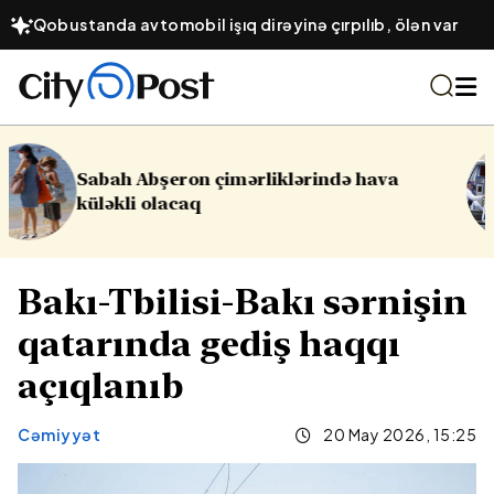
Qobustanda avtomobil işıq dirəyinə çırpılıb, ölən var
ə hava
16 yaşlı yeniyetmə öldü, yaralıla
Yasamalda partlayış
Bakı-Tbilisi-Bakı sərnişin
qatarında gediş haqqı
açıqlanıb
Cəmiyyət
20 May 2026, 15:25