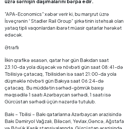
üzrə sərnişin daşımalarını bərpa edir.
"APA-Economics" xəbər verir ki, bu marşrut üzrə
İsveçrənin “Stadler Rail Group” şirkətinin istehsalı olan
yataq tipli vaqonlardan ibarət müasir qatarlar hərəkət
edəcək.
Ətraflı
İlkin qrafikə əsasən, qatar hər gün Bakıdan saat
23:10-da yola düşəcək və növbəti gün saat 08:41-də
Tbilisiyə çatacaq, Tbilisidən isə saat 21:00-da yola
düşməklə növbəti gün Bakıya saat 06:24-də
çatacaq. Bu müddətin sərhəd-gömrük baxışı
məqsədilə 1 saatı Azərbaycan sərhədi, 1 saatı isə
Gürcüstan sərhədi üçün nəzərdə tutulub.
Bakı – Tbilisi – Bakı qatarlarına Azərbaycan ərazisində
Bakı Dəmiryol Vağzalı, Biləcəri, Yevlax,Gəncə, Ağstafa
və Böyük Kəsik stansiyalarında, Gürcüstan ərazisində