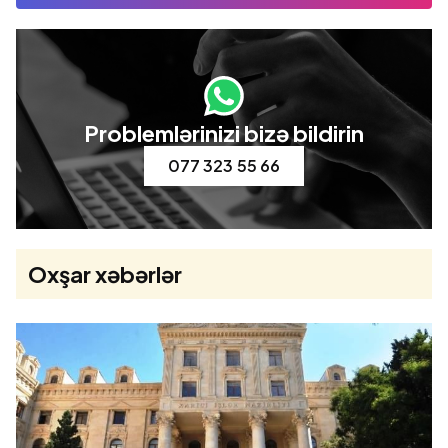
Problemlərinizi bizə bildirin
077 323 55 66
Oxşar xəbərlər