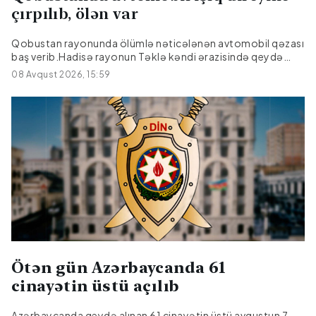
çırpılıb, ölən var
Qobustan rayonunda ölümlə nəticələnən avtomobil qəzası
baş verib.Hadisə rayonun Təklə kəndi ərazisində qeydə
alınıb."Hyundai" markalı avtomobilin idarəetmədən çıxaraq
08 Avqust 2026, 15:59
işıq dirəyinə çırpılması nəticəsində sürücü, 27 yaşlı Emil
Əmralıyev hadisə yerində ölüb.Faktla bağlı araşdırma
aparılır.
Ötən gün Azərbaycanda 61
cinayətin üstü açılıb
Azərbaycanda qeydə alınan 61 cinayətin üstü avqustun 7-