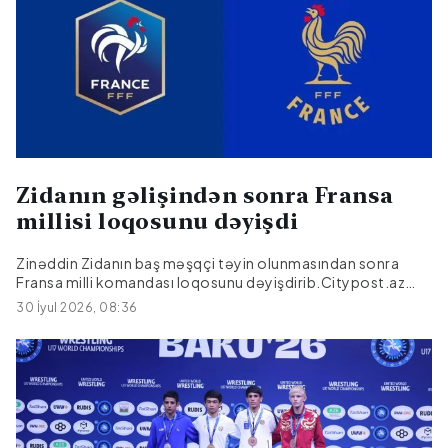
Zidanın gəlişindən sonra Fransa
millisi loqosunu dəyişdi
Zinəddin Zidanın baş məşqçi təyin olunmasından sonra
Fransa milli komandası loqosunu dəyişdirib.Citypost.az
"Unikal" a istinadən xəbər verir ki, yeni emblemdə ölkənin
30 İyul 2026, 08:36
simvolu olan Qalliya xoruzu saxlanılıb. İlk dəfə olaraq
loqotipdə artıq "Fransa" sözü var və "FFF" abreviaturası bir
qədər kiçildilib.Əvvəlki loqo 2018-ci ildə Fransanın
Rusiyada keçirilən Dünya Kubokunda qələbəsindən sonra
yenilənib.