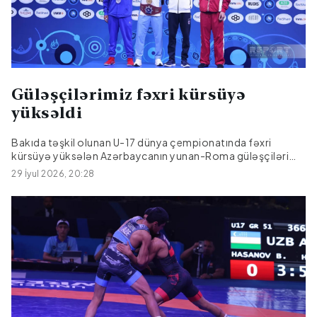
Güləşçilərimiz fəxri kürsüyə
yüksəldi
Bakıda təşkil olunan U-17 dünya çempionatında fəxri
kürsüyə yüksələn Azərbaycanın yunan-Roma güləşçiləri
Abdurrahman Hüseynli (51 kq) və Elmir Çərkəzov (60 kq)
29 İyul 2026, 20:28
mükafatlandırılıblar.Citypost.az xəbər verir ki,
Abdurrahman Hüseynl gümüş, Elmir Çərkəzov isə bürünc
medala sahib çıxıb.Medalları idmançılara Dünya Güləş
Birliyinin və Azərbaycan Güləş Federasiyanın rəsmiləri
təqdim