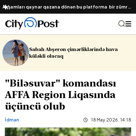
Axşamları qaynar qazana dönən bu platforma bir zümrə
qadınlarla dolu olur...
şeron çimərliklərində hava
16 yaşlı y
lacaq
Yasamalda
"Biləsuvar" komandası
AFFA Region Liqasında
üçüncü olub
İdman
18 May 2026, 14:18