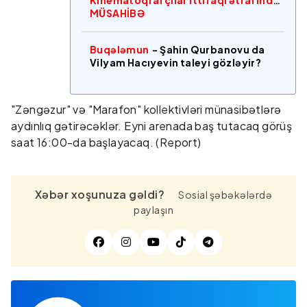
MÜSAHİBƏ
Buqələmun
- Şahin Qurbanovu da
Vilyam Hacıyevin taleyi gözləyir?
"Zəngəzur" və "Marafon" kollektivləri münasibətlərə
aydınlıq gətirəcəklər. Eyni arenada baş tutacaq görüş
saat 16:00-da başlayacaq. (Report)
Xəbər xoşunuza gəldi?
Sosial şəbəkələrdə
paylaşın