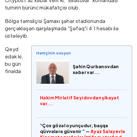
Citypost.az xəbər verir ki, "Biləsuvar" komandası
turnirin bürünc mükafatçısı olub.
Bölgə təmsilçisi Şamaxı şəhər stadionunda
gerçəkləşən qarşılaşmada "Şəfəq"i 4:1 hesabı ilə
üstələyib.
Qeyd
Həmçinin oxuyun
edək ki,
bu gün
Şahin Qurbanovdan
finalda
xəbər var...
Hakim Mirlətif Seyidovdan şikayət
var...
“Çox gözəl oyunçudur, başqa
qüvvələrə güvənir ” —
Ayaz Salayevlə
Kinematoqrafçılar İttifaqı ətrafında