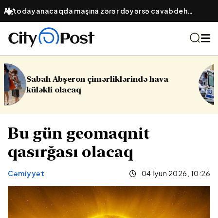
Avtodayanacaqda maşına zərər dəyərsə cavabdeh
kimdir? – Obyekt sahibinin hüquqi öhdəliyi
 hava
16 yaşlı yeniyetmə öldü, yaralılar
Yasamalda partlayış
Bu gün geomaqnit
qasırğası olacaq
Cəmiyyət
04 İyun 2026, 10:26