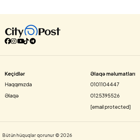
Nağdəliyev bu vəzifəyə təyinat alıb.Başqa sərəncamla
Xəzər Nadir oğlu Fərhadov Azərbaycanın Pakistanda
fövqəladə və səlahiyyətli səfiri vəzifəsindən geri çağırılıb,
İrfan Şakir oğlu Davudov həmin vəzifəyə təyinat alıb.İrfan
Davudov buna qədər Azərbaycanın Malayziyada, eyni
zamanda Bruney Darüssalamda fövqəladə və səlahiyyətli
səfiri olub. O, bu vəzifədən geri çağırılıb.Prezidentin digər
sərəncamı ilə həmin vəzifəyə Xəzər Fərhadov təyin edilib....
Keçidlər
Əlaqə məlumatları
Haqqımızda
0101104447
Əlaqə
0125395526
[email protected]
Bütün hüquqlar qorunur © 2026