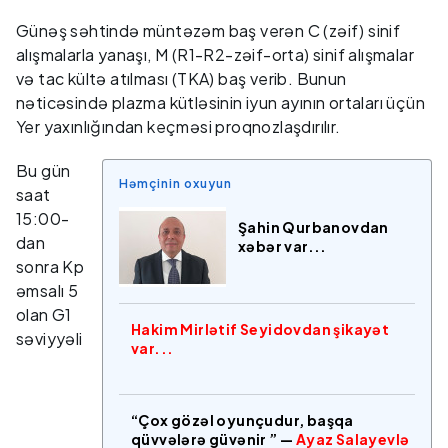
Günəş səhtində müntəzəm baş verən C (zəif) sinif
alışmalarla yanaşı, M (R1-R2-zəif-orta) sinif alışmalar
və tac kültə atılması (TKA) baş verib. Bunun
nəticəsində plazma kütləsinin iyun ayının ortaları üçün
Yer yaxınlığından keçməsi proqnozlaşdırılır.
Bu gün
Həmçinin oxuyun
saat
15:00-
Şahin Qurbanovdan
dan
xəbər var...
sonra Kp
əmsalı 5
olan G1
Hakim Mirlətif Seyidovdan şikayət
səviyyəli
var...
“Çox gözəl oyunçudur, başqa
qüvvələrə güvənir ” —
Ayaz Salayevlə