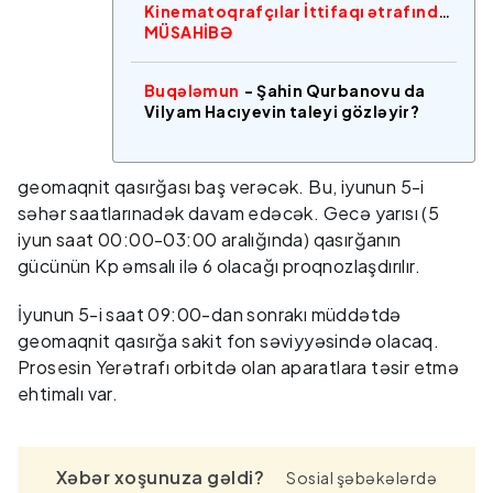
Kinematoqrafçılar İttifaqı ətrafında
MÜSAHİBƏ
Buqələmun
- Şahin Qurbanovu da
Vilyam Hacıyevin taleyi gözləyir?
geomaqnit qasırğası baş verəcək. Bu, iyunun 5-i
səhər saatlarınadək davam edəcək. Gecə yarısı (5
iyun saat 00:00-03:00 aralığında) qasırğanın
gücünün Kp əmsalı ilə 6 olacağı proqnozlaşdırılır.
İyunun 5-i saat 09:00-dan sonrakı müddətdə
geomaqnit qasırğa sakit fon səviyyəsində olacaq.
Prosesin Yerətrafı orbitdə olan aparatlara təsir etmə
ehtimalı var.
Xəbər xoşunuza gəldi?
Sosial şəbəkələrdə