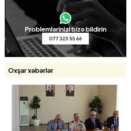
Problemlərinizi bizə bildirin
077 323 55 66
Oxşar xəbərlər