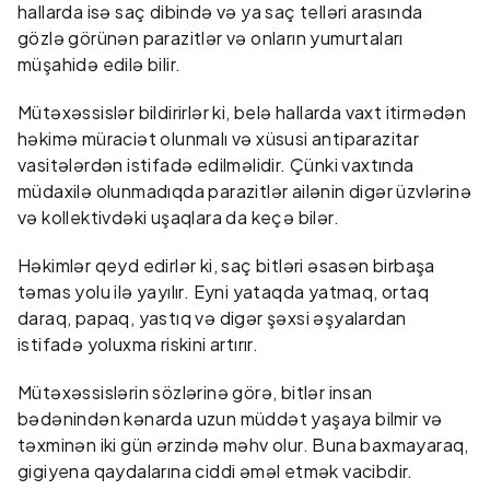
hallarda isə saç dibində və ya saç telləri arasında
gözlə görünən parazitlər və onların yumurtaları
müşahidə edilə bilir.
Mütəxəssislər bildirirlər ki, belə hallarda vaxt itirmədən
həkimə müraciət olunmalı və xüsusi antiparazitar
vasitələrdən istifadə edilməlidir. Çünki vaxtında
müdaxilə olunmadıqda parazitlər ailənin digər üzvlərinə
və kollektivdəki uşaqlara da keçə bilər.
Həkimlər qeyd edirlər ki, saç bitləri əsasən birbaşa
təmas yolu ilə yayılır. Eyni yataqda yatmaq, ortaq
daraq, papaq, yastıq və digər şəxsi əşyalardan
istifadə yoluxma riskini artırır.
Mütəxəssislərin sözlərinə görə, bitlər insan
bədənindən kənarda uzun müddət yaşaya bilmir və
təxminən iki gün ərzində məhv olur. Buna baxmayaraq,
gigiyena qaydalarına ciddi əməl etmək vacibdir.