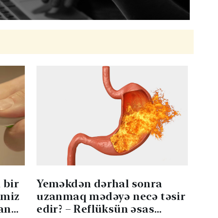
 bir
Yeməkdən dərhal sonra
əmiz
uzanmaq mədəyə necə təsir
an
edir? – Reflüksün əsas