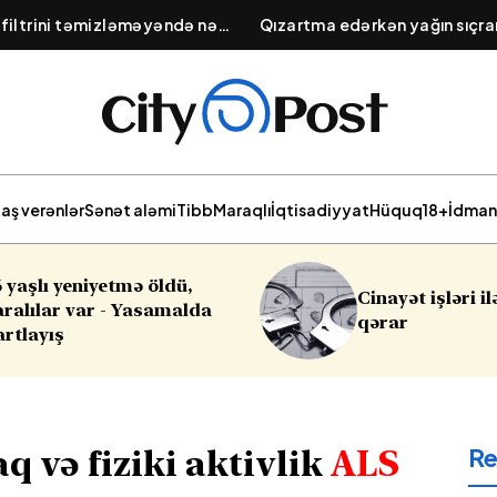
 filtrini təmizləməyəndə nə
Qızartma edərkən yağın sıçr
ektrik sərfiyyatının artması və
yolu: Tavaya atılacaq 1 çim
ti
aş verənlər
Sənət aləmi
Tibb
Maraqlı
İqtisadiyyat
Hüquq
18+
İdman
Cinayət işləri ilə bağlı vacib
Sabahın
qərar
R
 və fiziki aktivlik
ALS