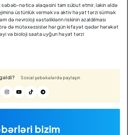
 səbəb-nəticə əlaqəsini tam sübut etmir, lakin əldə
rejiminə üstünlük vermək və aktiv həyat tərzi sürmək
m də nevroloji xəstəliklərin riskinin azaldılması
görə də mütəxəssislər hər gün kifayət qədər hərəkət
yi və bioloji saata uyğun həyat tərzi
gəldi?
Sosial şəbəkələrdə paylaşın
bərləri bizim