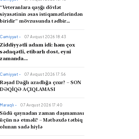
“Veteranlara qayğı dövlət
siyasətinin əsas istiqamətlərindən
biridir” mövzusunda tədbir
keçirilib
Cəmiyyət -
07 Avqust 2026 18:43
Ziddiyyətli adam idi: həm çox
sədaqətli, etibarlı dost, eyni
zamanda...
Cəmiyyət -
07 Avqust 2026 17:56
Rəşad Dağlı azadlığa çıxır? – SON
DƏQİQƏ AÇIQLAMASI
Maraqlı -
07 Avqust 2026 17:40
Südü qaynadan zaman daşmaması
üçün nə etməli? – Mətbəxdə tətbiq
olunan sadə hiylə