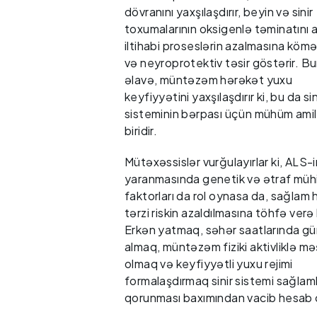
dövranını yaxşılaşdırır, beyin və sinir
toxumalarının oksigenlə təminatını art
iltihabi proseslərin azalmasına kömə
və neyroprotektiv təsir göstərir. B
əlavə, müntəzəm hərəkət yuxu
keyfiyyətini yaxşılaşdırır ki, bu da sin
sisteminin bərpası üçün mühüm ami
biridir.
Mütəxəssislər vurğulayırlar ki, ALS-i
yaranmasında genetik və ətraf müh
faktorları da rol oynasa da, sağlam
tərzi riskin azaldılmasına töhfə verə 
Erkən yatmaq, səhər saatlarında gün
almaq, müntəzəm fiziki aktivliklə m
olmaq və keyfiyyətli yuxu rejimi
formalaşdırmaq sinir sistemi sağlaml
qorunması baxımından vacib hesab 