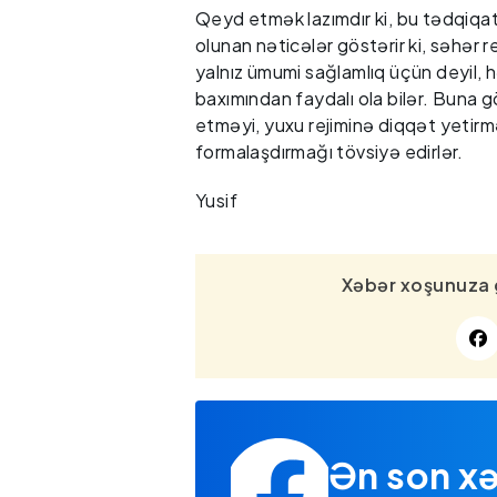
Qeyd etmək lazımdır ki, bu tədqiqat
olunan nəticələr göstərir ki, səhər 
yalnız ümumi sağlamlıq üçün deyil, hə
baxımından faydalı ola bilər. Buna 
etməyi, yuxu rejiminə diqqət yetirmə
formalaşdırmağı tövsiyə edirlər.
Yusif
Xəbər xoşunuza 
Ən son xə