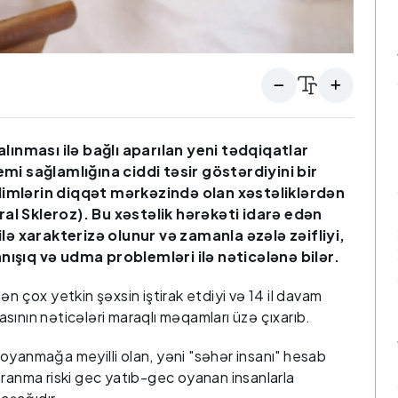
 alınması ilə bağlı aparılan yeni tədqiqatlar
emi sağlamlığına ciddi təsir göstərdiyini bir
limlərin diqqət mərkəzində olan xəstəliklərdən
ral Skleroz). Bu xəstəlik hərəkəti idarə edən
ə xarakterizə olunur və zamanla əzələ zəifliyi,
nışıq və udma problemləri ilə nəticələnə bilər.
ən çox yetkin şəxsin iştirak etdiyi və 14 il davam
sının nəticələri maraqlı məqamları üzə çıxarıb.
oyanmağa meyilli olan, yəni "səhər insanı" hesab
aranma riski gec yatıb-gec oyanan insanlarla