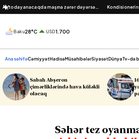
Avtodayanacaqda maşına zərər dəyərsə
Kondisionerin
cavabdeh kimdir? – Obyekt sahibinin
baş verir? – El
hüquqi öhdəliyi
hava keyfiyyə
28°C
1.700
Baku
USD
Ana səhifə
Cəmiyyət
Hadisə
Müsahibələr
Siyasət
Dünya
Tv-də b
16 yaşlı yeniyetmə öldü,
üləkli
yaralılar var - Yasamalda
partlayış
Səhər tez oyanmaq