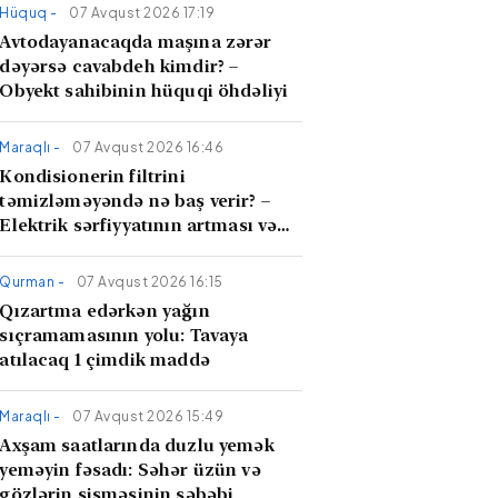
Hüquq -
07 Avqust 2026 17:19
Avtodayanacaqda maşına zərər
dəyərsə cavabdeh kimdir? –
Obyekt sahibinin hüquqi öhdəliyi
Maraqlı -
07 Avqust 2026 16:46
Kondisionerin filtrini
təmizləməyəndə nə baş verir? –
Elektrik sərfiyyatının artması və
hava keyfiyyəti
Qurman -
07 Avqust 2026 16:15
Qızartma edərkən yağın
sıçramamasının yolu: Tavaya
atılacaq 1 çimdik maddə
Maraqlı -
07 Avqust 2026 15:49
Axşam saatlarında duzlu yemək
yeməyin fəsadı: Səhər üzün və
gözlərin şişməsinin səbəbi