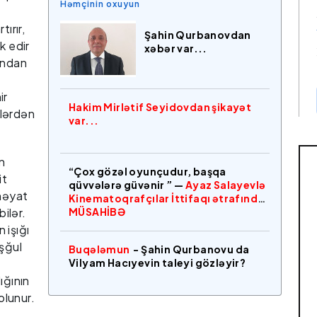
Həmçinin oxuyun
ırır,
Şahin Qurbanovdan
k edir
xəbər var...
undan
ir
Hakim Mirlətif Seyidovdan şikayət
llərdən
var...
n
“Çox gözəl oyunçudur, başqa
it
qüvvələrə güvənir ” —
Ayaz Salayevlə
 həyat
Kinematoqrafçılar İttifaqı ətrafında
bilər.
MÜSAHİBƏ
 işığı
əşğul
Buqələmun
- Şahin Qurbanovu da
Vilyam Hacıyevin taleyi gözləyir?
ığının
olunur.