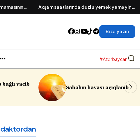
amamasının
Axşam saatlarında duzlu yemək yeməyin
dik maddə
fəsadı: Səhər üzün və gözlərin şişməsinin
səbəbi
Bizə yazın
#Azərbaycan
Sumqayıtda azyaşlıya
 havası açıqlanıb
soyğunçuluq edilib
edaktordan