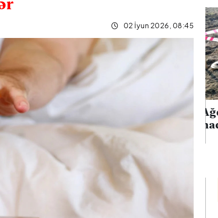
ilər
02 İyun 2026, 08:45
Ağdərədə mina
ıq edən iki
hadisəsi baş verib
nılıb