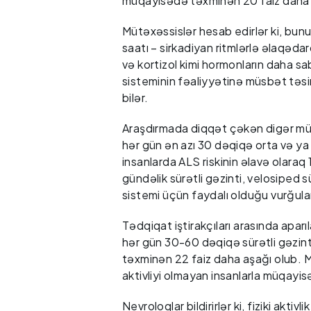
müqayisədə təxminən 20 faiz daha 
Mütəxəssislər hesab edirlər ki, bunu
saatı – sirkadiyan ritmlərlə əlaqəda
və kortizol kimi hormonların daha sab
sisteminin fəaliyyətinə müsbət təsi
bilər.
Araşdırmada diqqət çəkən digər mühü
hər gün ən azı 30 dəqiqə orta və ya y
insanlarda ALS riskinin əlavə olaraq 
gündəlik sürətli gəzinti, velosiped 
sistemi üçün faydalı olduğu vurğulan
Tədqiqat iştirakçıları arasında aparıl
hər gün 30-60 dəqiqə sürətli gəzint
təxminən 22 faiz daha aşağı olub. M
aktivliyi olmayan insanlarla müqay
Nevroloqlar bildirirlər ki, fiziki aktivli