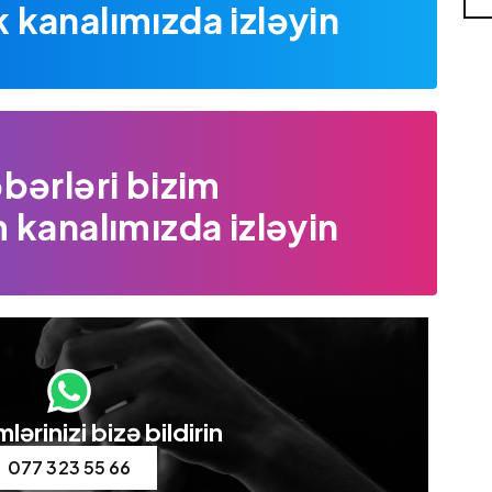
kanalımızda izləyin
bərləri bizim
 kanalımızda izləyin
lərinizi bizə bildirin
077 323 55 66