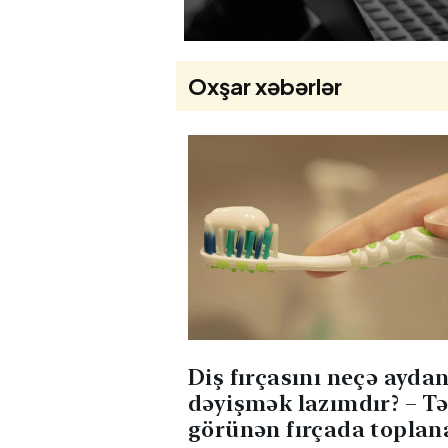
Oxşar xəbərlər
Diş fırçasını neçə aydan
dəyişmək lazımdır? – T
görünən fırçada toplan