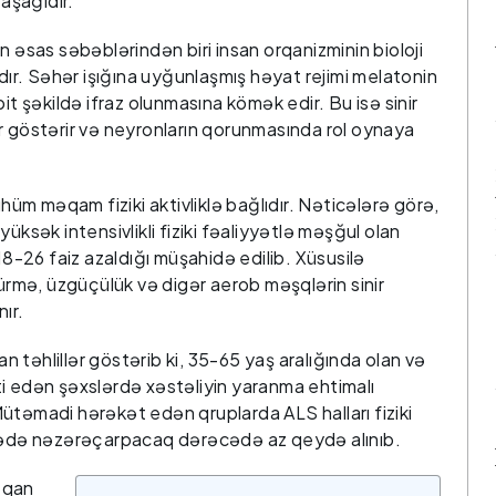
aşağıdır.
n əsas səbəblərindən biri insan orqanizminin bioloji
rdır. Səhər işığına uyğunlaşmış həyat rejimi melatonin
it şəkildə ifraz olunmasına kömək edir. Bu isə sinir
r göstərir və neyronların qorunmasında rol oynaya
m məqam fiziki aktivliklə bağlıdır. Nəticələrə görə,
üksək intensivlikli fiziki fəaliyyətlə məşğul olan
18-26 faiz azaldığı müşahidə edilib. Xüsusilə
sürmə, üzgüçülük və digər aerob məşqlərin sinir
ır.
an təhlillər göstərib ki, 35-65 yaş aralığında olan və
i edən şəxslərdə xəstəliyin yaranma ehtimalı
ütəmadi hərəkət edən qruplarda ALS halları fiziki
isədə nəzərəçarpacaq dərəcədə az qeydə alınıb.
k qan