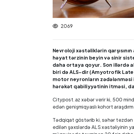
2069
Nevroloji xəstəliklərin qarşısının
həyat tərzinin beyin və sinir sist
daha ortaya qoyur. Son illərdə a
biri də ALS-dir (Amyotrofik Late
motor neyronların zədələnməsi il
hərəkət qabiliyyətinin itməsi, da
Citypost.az xəbər verir ki, 500 mind
edən genişmiqyaslı kohort araşdırma
Tədqiqat göstərib ki, səhər tezdən 
edilən şəxslərdə ALS xəstəliyinin y