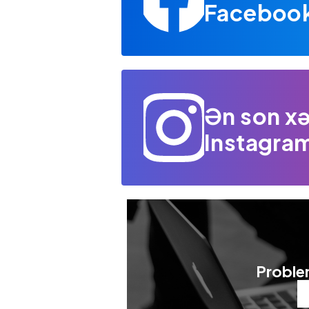
Facebook 
Ən son xə
Instagram
Problem