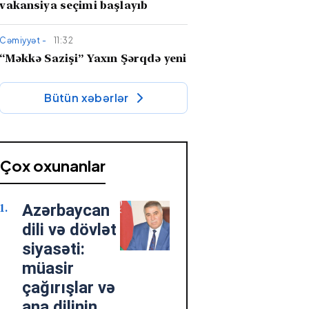
vakansiya seçimi başlayıb
Cəmiyyət -
11:32
“Məkkə Sazişi” Yaxın Şərqdə yeni
güc xətti yaradır –
İran niyə
narahatdır?
Bütün xəbərlər
Söz adamı -
10:36
"Qaçaq Süleyman" romanı tarixi-
bədii nəsrimizin dəyərli nümunəsi
Çox oxunanlar
kimi
Azərbaycan
Cəmiyyət -
10:34
Fazil Mustafadan hadisə kimi
dili və dövlət
MÜSAHİBƏ: “Onlar səadəti
siyasəti:
Mehdinin zühurunda axtarır”
müasir
çağırışlar və
Cəmiyyət -
07 Avqust 2026 18:45
ana dilinin
“Veteranlara qayğı dövlət