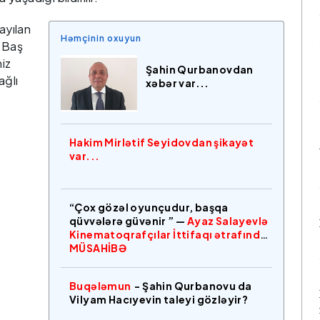
ayılan
Həmçinin oxuyun
n Baş
miz
Şahin Qurbanovdan
ağlı
xəbər var...
Hakim Mirlətif Seyidovdan şikayət
var...
“Çox gözəl oyunçudur, başqa
qüvvələrə güvənir ” —
Ayaz Salayevlə
Kinematoqrafçılar İttifaqı ətrafında
MÜSAHİBƏ
Buqələmun
- Şahin Qurbanovu da
Vilyam Hacıyevin taleyi gözləyir?