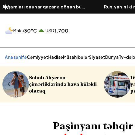
Axşamları qaynar qazana dönən bu
Rusiyanın iki
platforma bir zümrə qadınlarla dolu
hücumu olub,
olur...
30°C
1.700
Baku
USD
Ana səhifə
Cəmiyyət
Hadisə
Müsahibələr
Siyasət
Dünya
Tv-də b
16 yaşlı yeniyetmə öldü,
i
yaralılar var - Yasamalda
partlayış
Paşinyanı təhqir