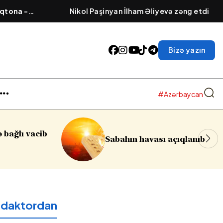
qtona -
Nikol Paşinyan İlham Əliyevə zəng etdi
əsi cızılır”..
Bizə yazın
#Azərbaycan
Sumqayıtda azyaşlıya qar
ası açıqlanıb
soyğunçuluq edilib
edaktordan