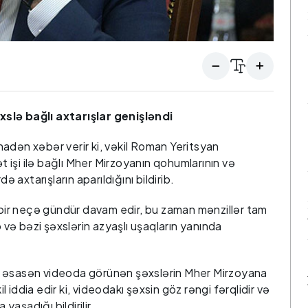
slə bağlı axtarışlar genişləndi
adən xəbər verir ki, vəkil Roman Yeritsyan
işi ilə bağlı Mher Mirzoyanın qohumlarının və
ə axtarışların aparıldığını bildirib.
r bir neçə gündür davam edir, bu zaman mənzillər tam
b və bəzi şəxslərin azyaşlı uşaqların yanında
r əsasən videoda görünən şəxslərin Mher Mirzoyana
il iddia edir ki, videodakı şəxsin göz rəngi fərqlidir və
aşadığı bildirilir.