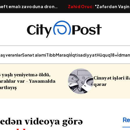
 neft emalı zavoduna dron
Zahid Oruc:
"Zəfərdən Vaşin
 güclü yanğın başlayıb
Qafqazın yeni geosiyasi xərit
aş verənlər
Sənət aləmi
Tibb
Maraqlı
İqtisadiyyat
Hüquq
18+
İdman
Cinayət işləri ilə bağlı vacib
Sabahın hav
qərar
R
 edən videoya görə