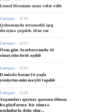
Lionel Messinin atası vəfat edib
Cəmiyyət -
15:59
Qobustanda avtomobil işıq
dirəyinə çırpılıb, ölən var
Cəmiyyət -
14:50
Ötən gün Azərbaycanda 61
cinayətin üstü açılıb
Cəmiyyət -
13:53
Dənizdə batan 16 yaşlı
yeniyetmənin meyiti tapılıb
Cəmiyyət -
12:58
Axşamları qaynar qazana dönən
bu platforma bir zümrə
qadınlarla dolu olur...