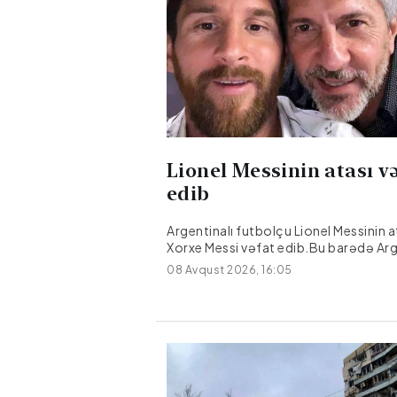
Lionel Messinin atası v
edib
Argentinalı futbolçu Lionel Messinin a
Xorxe Messi vəfat edib.Bu barədə Ar
mediası məlumat yayıb.Xorxe Messi 
08 Avqust 2026, 16:05
olunduğu xəstəxanada 68 yaşında dü
dəyişib.Onun səhhətində bir müddət
problem yarandığı bildirilir.