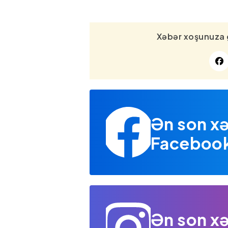
Xəbər xoşunuza 
Ən son xə
Facebook 
Ən son xə