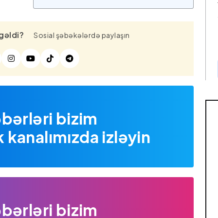
gəldi?
Sosial şəbəkələrdə paylaşın
bərləri bizim
kanalımızda izləyin
bərləri bizim