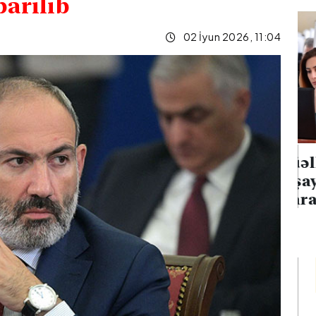
parılıb
02 İyun 2026, 11:04
 neft emalı
Müəllimlərin faktiki
on hücumu
yaşayış rayonuna uyğun
anğın
olaraq vakansiya seçimi
başlayıb