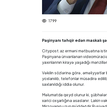
1799
Paşinyanı təhqir edən maskalı şəx
Citypost.az erməni mətbuatına istin
Paşinyana ünvanlanan videomüraciət 
yaxınlarının kirayə yaşadığı mənzillərd
Vəkilin sözlərinə görə, əməliyyatla
yoxlanılıb, telefonlar müsadirə edili
saxlanıldığı iddia olunur.
Məlumatda qeyd olunur ki, şübhələ
xarici oxşarlığına əsaslanır. Lakin vək
Mirzoyanın uzun müddətdir Rusiyada y