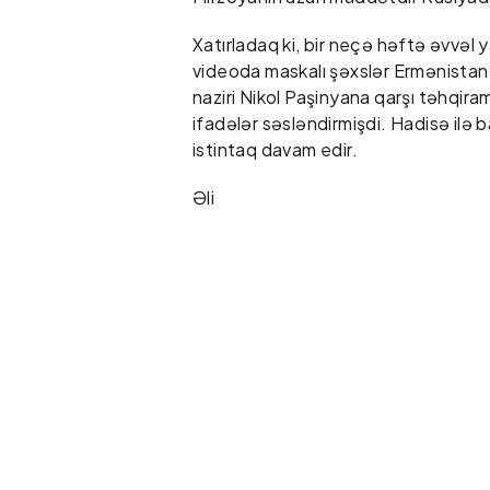
Xatırladaq ki, bir neçə həftə əvvəl y
videoda maskalı şəxslər Ermənista
naziri Nikol Paşinyana qarşı təhqira
ifadələr səsləndirmişdi. Hadisə ilə b
istintaq davam edir.
Əli