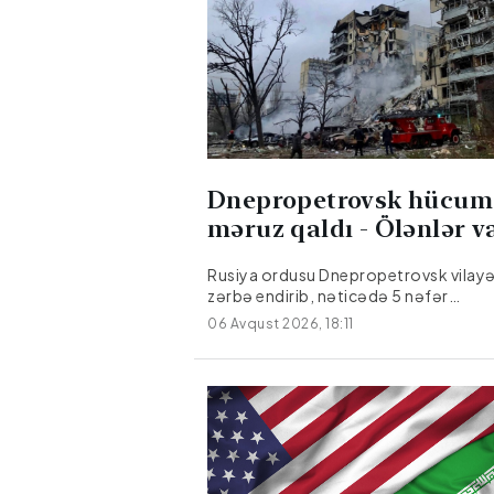
Dnepropetrovsk hücum
məruz qaldı - Ölənlər v
Rusiya ordusu Dnepropetrovsk vilayə
zərbə endirib, nəticədə 5 nəfər
ölüb.Citypost.az Milli.Az-a istinadən
06 Avqust 2026, 18:11
verir ki, bu barədə Dnepropetrovsk r
hərbi administrasiyasının rəhbəri Ale
Qanja Teleqram kanalında məlumat
verib.Hücum nəticəsində üç nəfər yar
Yaralılar hamısı xəstəxanaya yerləşdiri
onlardan birinin vəziyyəti ağırdır.