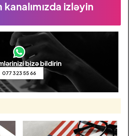
 kanalımızda izləyin
lərinizi bizə bildirin
077 323 55 66