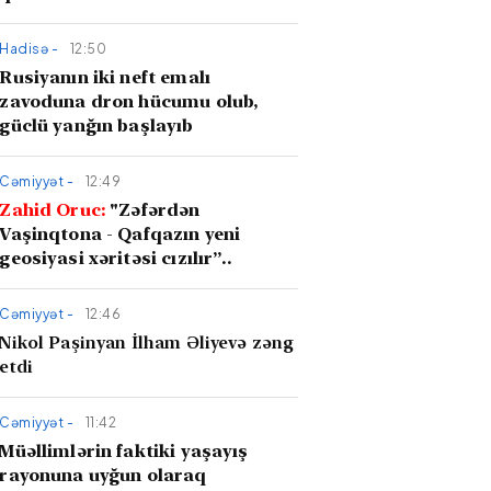
Hadisə -
12:50
Rusiyanın iki neft emalı
zavoduna dron hücumu olub,
güclü yanğın başlayıb
Cəmiyyət -
12:49
Zahid Oruc:
"Zəfərdən
Vaşinqtona - Qafqazın yeni
geosiyasi xəritəsi cızılır”..
Cəmiyyət -
12:46
Nikol Paşinyan İlham Əliyevə zəng
etdi
Cəmiyyət -
11:42
Müəllimlərin faktiki yaşayış
rayonuna uyğun olaraq