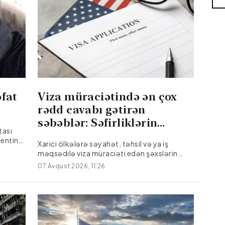
əfat
Viza müraciətində ən çox
rədd cavabı gətirən
səbəblər: Səfirliklərin
tası
diqqət etdiyi maliyyə
gentina
Xarici ölkələrə səyahət, təhsil və ya iş
çıxarışları
müalicə
məqsədilə viza müraciəti edən şəxslərin
nyasını
qarşılaşdığı ən böyük maneələrdən biri
07 Avqust 2026, 11:26
dir
gözlənilmədən gələn rədd cavablarıdır.
Şengen zonası, Böyük Britaniya və ya ABŞ
kimi ciddi viza rejimi tətbiq edən ölkələrin
konsulluqları müraciətləri
qiymətləndirərkən son dərəcə həssas
davranırlar. Səfirliklərin imtina qərarlarında