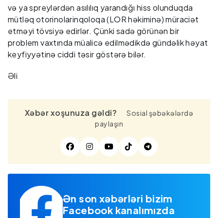
və ya spreylərdən asılılıq yarandığı hiss olunduqda
mütləq otorinolarinqoloqa (LOR həkiminə) müraciət
etməyi tövsiyə edirlər. Çünki sadə görünən bir
problem vaxtında müalicə edilmədikdə gündəlik həyat
keyfiyyətinə ciddi təsir göstərə bilər.
Əli
Xəbər xoşunuza gəldi?
Sosial şəbəkələrdə
paylaşın
Ən son xəbərləri bizim
Facebook kanalımızda