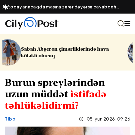
Avtodayanacaqda maşına zərər dəyərsə cavabdeh
kimdir? – Obyekt sahibinin hüquqi öhdəliyi
də hava
16 yaşlı yeniyetmə öldü, yaralı
Yasamalda partlayış
Burun spreylərindən
uzun müddət
istifadə
təhlükəlidirmi?
Tibb
05 İyun 2026, 09:26