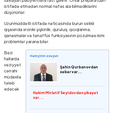
saxlayan pasiyentlərə rast gəlinir. Onlar preparatdan
istifadə etmədən normal nəfəs ala bilmədiklərini
düşünürlər.
Uzunmüddətli istifadə nəticəsində burun selikli
qişasında xroniki şişkinlik, quruluq, qıcıqlanma,
qanaxmalar və tənəffüs funksiyasının pozulması kimi
problemlər yarana bilər.
Bəzi
Həmçinin oxuyun
hallarda
vəziyyət
Şahin Qurbanovdan
cərrahi
xəbər var...
müdaxilə
tələb
edəcək
Hakim Mirlətif Seyidovdan şikayət
var...