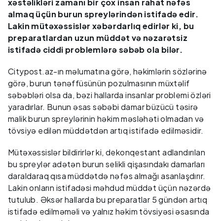
xəstəlikləri zamanı bir çox insan rahat nəfəs
almaq üçün burun spreylərindən istifadə edir.
Lakin mütəxəssislər xəbərdarlıq edirlər ki, bu
preparatlardan uzun müddət və nəzarətsiz
istifadə ciddi problemlərə səbəb ola bilər.
Citypost.az-ın məlumatına görə, həkimlərin sözlərinə
görə, burun tənəffüsünün pozulmasının müxtəlif
səbəbləri olsa da, bəzi hallarda insanlar problemi özləri
yaradırlar. Bunun əsas səbəbi damar büzücü təsirə
malik burun spreylərinin həkim məsləhəti olmadan və
tövsiyə edilən müddətdən artıq istifadə edilməsidir.
Mütəxəssislər bildirirlər ki, dekonqestant adlandırılan
bu spreylər adətən burun selikli qişasındakı damarları
daraldaraq qısa müddətdə nəfəs almağı asanlaşdırır.
Lakin onların istifadəsi məhdud müddət üçün nəzərdə
tutulub. Əksər hallarda bu preparatlar 5 gündən artıq
istifadə edilməməli və yalnız həkim tövsiyəsi əsasında