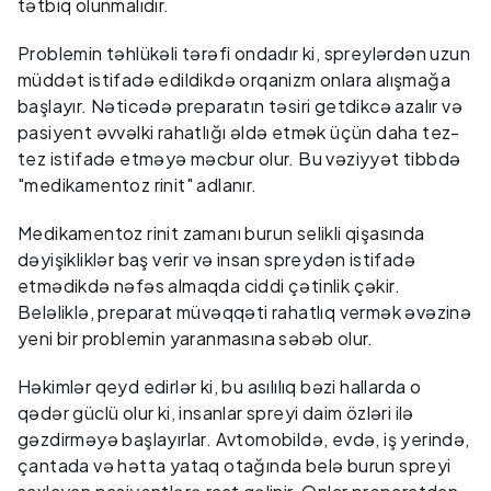
tətbiq olunmalıdır.
Problemin təhlükəli tərəfi ondadır ki, spreylərdən uzun
müddət istifadə edildikdə orqanizm onlara alışmağa
başlayır. Nəticədə preparatın təsiri getdikcə azalır və
pasiyent əvvəlki rahatlığı əldə etmək üçün daha tez-
tez istifadə etməyə məcbur olur. Bu vəziyyət tibbdə
"medikamentoz rinit" adlanır.
Medikamentoz rinit zamanı burun selikli qişasında
dəyişikliklər baş verir və insan spreydən istifadə
etmədikdə nəfəs almaqda ciddi çətinlik çəkir.
Beləliklə, preparat müvəqqəti rahatlıq vermək əvəzinə
yeni bir problemin yaranmasına səbəb olur.
Həkimlər qeyd edirlər ki, bu asılılıq bəzi hallarda o
qədər güclü olur ki, insanlar spreyi daim özləri ilə
gəzdirməyə başlayırlar. Avtomobildə, evdə, iş yerində,
çantada və hətta yataq otağında belə burun spreyi