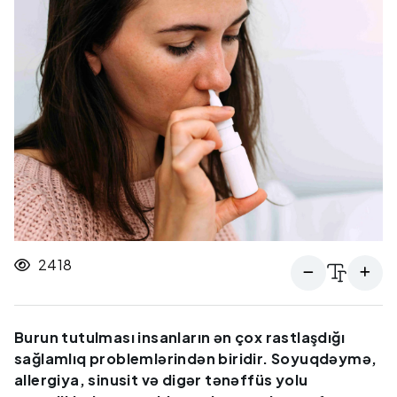
2418
Burun tutulması insanların ən çox rastlaşdığı
sağlamlıq problemlərindən biridir. Soyuqdəymə,
allergiya, sinusit və digər tənəffüs yolu