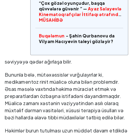
“Çox gözəl oyunçudur, başqa
qüvvələrə güvənir ” —
Ayaz Salayevlə
Kinematoqrafçılar İttifaqı ətrafında
MÜSAHİBƏ
Buqələmun
- Şahin Qurbanovu da
Vilyam Hacıyevin taleyi gözləyir?
səviyyəyə qədər ağırlaşa bilir.
Bununla belə, mütəxəssislər vurğulayırlar ki,
medikamentoz rinit müalicə oluna bilən problemdir.
Əsas məsələ vaxtında həkimə müraciət etmək və
preparatlardan özbaşına istifadəni dayandırmaqdır.
Müalicə zamanı xəstənin vəziyyətindən asılı olaraq
müxtəlif dərman vasitələri, xüsusi terapiya üsulları və
bəzi hallarda əlavə tibbi müdaxilələr tətbiq edilə bilər.
Həkimlər burun tutulması uzun müddət davam etdikdə