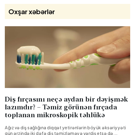
Oxşar xəbərlər
Diş fırçasını neçə aydan bir dəyişmək
lazımdır? – Təmiz görünən fırçada
toplanan mikroskopik təhlükə
Ağız və diş sağlığına diqqət yetirənlərin böyük əksəriyyəti
gün ərzində iki dəfə diş təmizləməyə vərdiş etsə də,