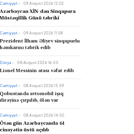
Cəmiyyət -
09 Avqust 2026 12:02
Azərbaycan XİN-dən Sinqapura
Müstəqillik Günü təbriki
Cəmiyyət -
09 Avqust 2026 11:58
Prezident İlham Əliyev sinqapurlu
həmkarını təbrik edib
Dünya -
08 Avqust 2026 16:05
Lionel Messinin atası vəfat edib
Cəmiyyət -
08 Avqust 2026 15:59
Qobustanda avtomobil işıq
dirəyinə çırpılıb, ölən var
Cəmiyyət -
08 Avqust 2026 14:50
Ötən gün Azərbaycanda 61
cinayətin üstü açılıb