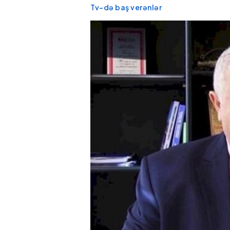
Tv-də baş verənlər
Axşamları qaynar
Rusiyanın ik
qazana dönən bu
zavoduna d
platforma bir zümrə
olub, güclü 
qadınlarla dolu olur...
başlayıb