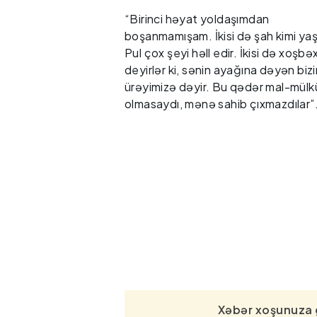
“Birinci həyat yoldaşımdan
boşanmamışam. İkisi də şah kimi yaş
Pul çox şeyi həll edir. İkisi də xoşbəx
deyirlər ki, sənin ayağına dəyən biz
ürəyimizə dəyir. Bu qədər mal-mül
olmasaydı, mənə sahib çıxmazdılar”
Xəbər xoşunuza 