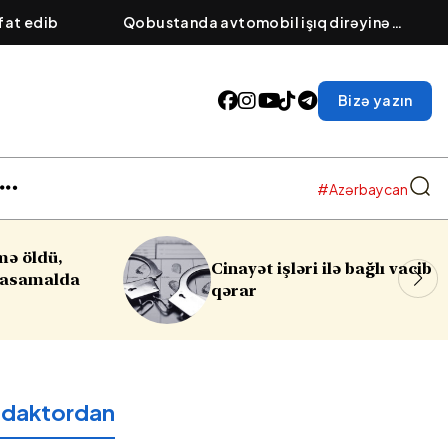
əfat edib
Qobustanda avtomobil işıq dirəyinə
çırpılıb, ölən var
Bizə yazın
#Azərbaycan
t işləri ilə bağlı vacib
Sabahın havası açı
r
edaktordan