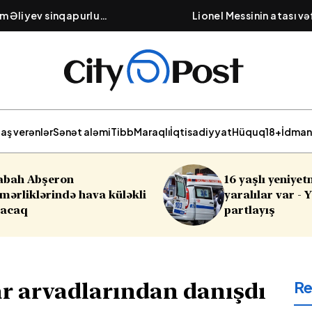
am Əliyev sinqapurlu
Lionel Messinin atası v
rik edib
aş verənlər
Sənət aləmi
Tibb
Maraqlı
İqtisadiyyat
Hüquq
18+
İdman
16 yaşlı yeniyetmə öldü,
Cinayə
yaralılar var - Yasamalda
qəra
partlayış
R
ar arvadlarından danışdı