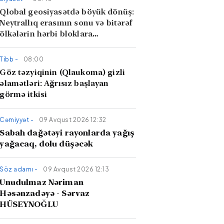
Qlobal geosiyasətdə böyük dönüş:
Neytrallıq erasının sonu və bitərəf
ölkələrin hərbi bloklara
inteqrasiyası
Tibb -
08:00
Göz təzyiqinin (Qlaukoma) gizli
əlamətləri: Ağrısız başlayan
görmə itkisi
Cəmiyyət -
09 Avqust 2026 12:32
Sabah dağətəyi rayonlarda yağış
yağacaq, dolu düşəcək
Söz adamı -
09 Avqust 2026 12:13
Unudulmaz Nəriman
Həsənzadəyə - Sərvaz
HÜSEYNOĞLU