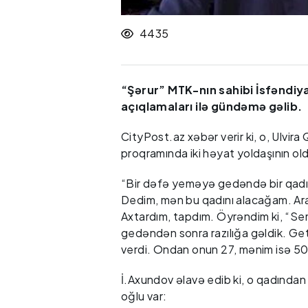
4435
“Şərur” MTK-nın sahibi İsfəndiy
açıqlamaları ilə gündəmə gəlib.
CityPost.az xəbər verir ki, o, Ulvir
proqramında iki həyat yoldaşının ol
“Bir dəfə yeməyə gedəndə bir qadı
Dedim, mən bu qadını alacağam. Ara 
Axtardım, tapdım. Öyrəndim ki, “Se
gedəndən sonra razılığa gəldik. Getd
verdi. Ondan onun 27, mənim isə 50
İ.Axundov əlavə edib ki, o qadından 
oğlu var: