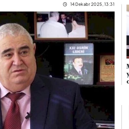
14 Dekabr 2025, 13:31
i neft emalı
Müəllimlərin faktiki
ron hücumu
yaşayış rayonuna uyğun
yanğın
olaraq vakansiya seçimi
başlayıb