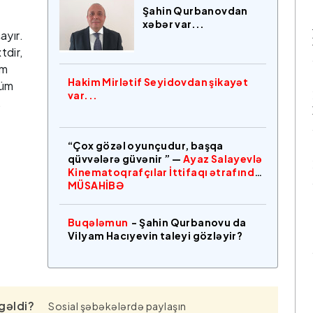
Şahin Qurbanovdan
xəbər var...
ayır.
tdir,
im
Hakim Mirlətif Seyidovdan şikayət
küm
var...
.
“Çox gözəl oyunçudur, başqa
qüvvələrə güvənir ” —
Ayaz Salayevlə
Kinematoqrafçılar İttifaqı ətrafında
MÜSAHİBƏ
Buqələmun
- Şahin Qurbanovu da
Vilyam Hacıyevin taleyi gözləyir?
gəldi?
Sosial şəbəkələrdə paylaşın