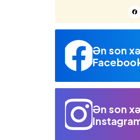
Ən son xə
Facebook 
Ən son xə
Instagram