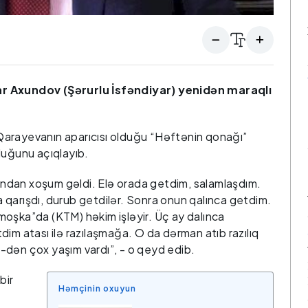
ar Axundov (Şərurlu İsfəndiyar) yenidən maraqlı
a Qarayevanın aparıcısı olduğu “Həftənin qonağı”
duğunu açıqlayıb.
ndan xoşum gəldi. Elə orada getdim, salamlaşdım.
qarışdı, durub getdilər. Sonra onun qalınca getdim.
moşka”da (KTM) həkim işləyir. Üç ay dalınca
im atası ilə razılaşmağa. O da dərman atıb razılıq
-dən çox yaşım vardı”, - o qeyd edib.
bir
Həmçinin oxuyun