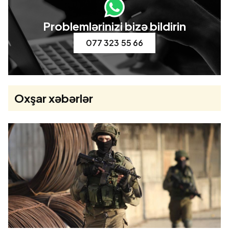
Problemlərinizi bizə bildirin
077 323 55 66
Oxşar xəbərlər