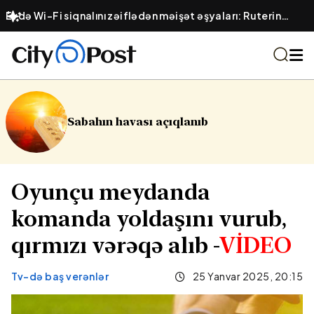
Son yazılarımın hansısa birində ümumiyyətlə Şah İsmayıl
adı çəkilməyib —
Fazil Mustafadan AÇIQLAMA
Sabahın havası açıqlanıb
Oyunçu meydanda
komanda yoldaşını vurub,
qırmızı vərəqə alıb -
VİDEO
Tv-də baş verənlər
25 Yanvar 2025, 20:15