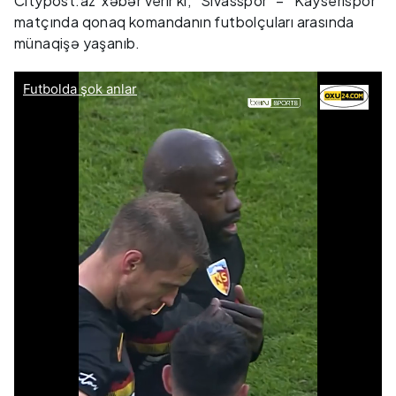
Citypost.az xəbər verir ki, “Sivasspor” – “Kayserispor”
matçında qonaq komandanın futbolçuları arasında
münaqişə yaşanıb.