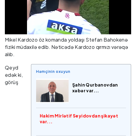
Mikel Kardozo öz komanda yoldaşı Stefan Bahokenə
fiziki müdaxilə edib. Nəticədə Kardozo qırmızı vərəqə
alıb.
Qeyd
Həmçinin oxuyun
edək ki,
görüş
Şahin Qurbanovdan
xəbər var...
Hakim Mirlətif Seyidovdan şikayət
var...