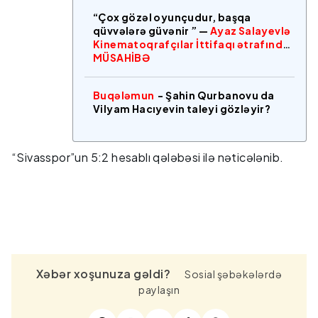
“Çox gözəl oyunçudur, başqa
qüvvələrə güvənir ” —
Ayaz Salayevlə
Kinematoqrafçılar İttifaqı ətrafında
MÜSAHİBƏ
Buqələmun
- Şahin Qurbanovu da
Vilyam Hacıyevin taleyi gözləyir?
“Sivasspor”un 5:2 hesablı qələbəsi ilə nəticələnib.
Xəbər xoşunuza gəldi?
Sosial şəbəkələrdə
paylaşın