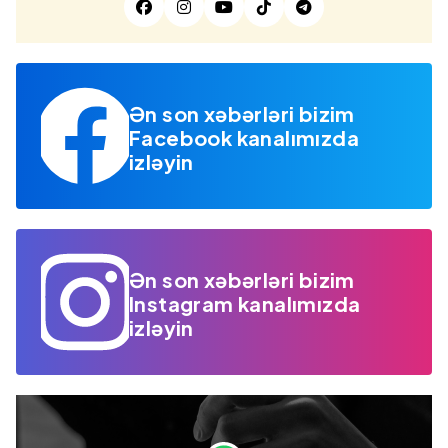
Ən son xəbərləri bizim
Facebook kanalımızda
izləyin
Ən son xəbərləri bizim
Instagram kanalımızda
izləyin